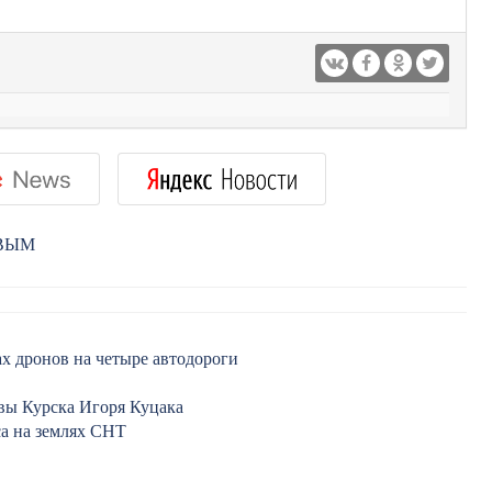
РВЫМ
х дронов на четыре автодороги
авы Курска Игоря Куцака
са на землях СНТ