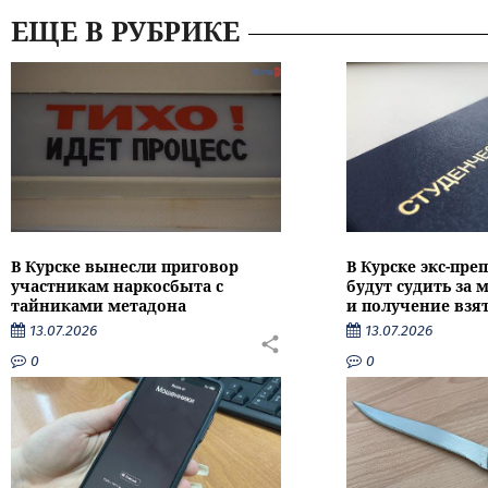
ЕЩЕ В РУБРИКЕ
В Курске вынесли приговор
В Курске экс-пре
участникам наркосбыта с
будут судить за
тайниками метадона
и получение взя
13.07.2026
13.07.2026
0
0