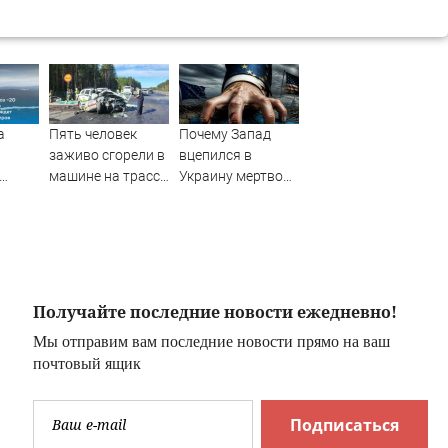
а
Пять человек
Почему Запад
заживо сгорели в
вцепился в
машине на трассе
Украину мертвой
 Пике
(ФОТО)
хваткой?
Скандальное
то
признание
политолога. Его
логика ужасает
ожет
Получайте последние новости ежедневно!
что
Мы отправим вам последние новости прямо на ваш
почтовый ящик
ас
Подписаться