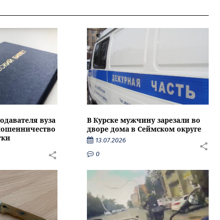
подавателя вуза
В Курске мужчину зарезали во
 мошенничество
дворе дома в Сеймском округе
тки
13.07.2026
0