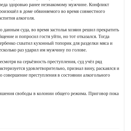
реда здоровью ранее незнакомому мужчине. Конфликт
роизошёл в доме обвиняемого во время совместного
аспития алкоголя.
о данным суда, во время застолья хозяин решил прекратить
бщение и попросил гостя уйти, но тот отказался. Тогда
ербенко схватил кухонный топорик для разделки мяса и
есколько раз ударил им мужчину по голове.
есмотря на серьёзность преступления, суд учёл ряд
ктеризуется удовлетворительно, признал вину, раскаялся и
о совершение преступления в состоянии алкогольного
лишения свободы в колонии общего режима. Приговор пока