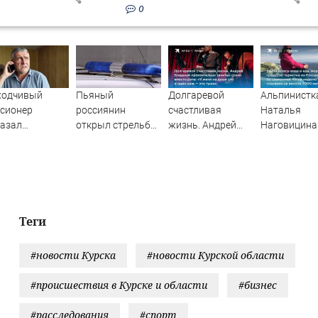
0
ходчивый
Пьяный
Долгаревой
Альпинистк
сионер
россиянин
счастливая
Наталья
казал
открыл стрельбу
жизнь. Андрей
Наговицина
шенников
по скорой
Бледный
застряла на
ощренным
помощи и
пронзительно
Победы в
особом
полицейским
зачитал стихи
Киргизии: ч
вместо рэпа: «У
известно о
меня на душе сто
трагедии,
и один шов — это
спасение, м
Теги
туше»
ли выжить, 
происходит
#новости Курска
#новости Курской области
прямо сейч
#происшествия в Курске и области
#бизнес
#расследования
#спорт