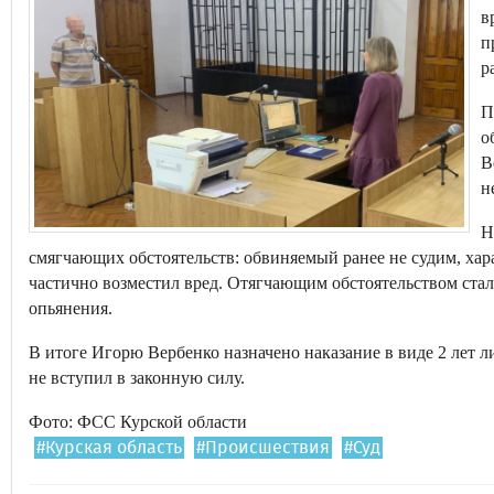
в
п
р
П
о
В
н
Н
смягчающих обстоятельств: обвиняемый ранее не судим, хара
частично возместил вред. Отягчающим обстоятельством стал
опьянения.
В итоге Игорю Вербенко назначено наказание в виде 2 лет 
не вступил в законную силу.
Фото: ФСС Курской области
#Курская область
#Происшествия
#Суд