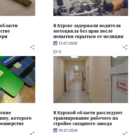
области
В Курске задержали водителя
стве
мотоцикла без прав после
ери
попытки скрыться от полиции
13.07.2026
0
йские
В Курской области расследуют
ину, которого
травмирование рабочего на
ропперстве
стройке сахарного завода
10.07.2026