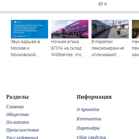
0
Звук взрыва в
Ночная атака
В Карелии
На
Москве и
БПЛА на склад
пенсионерам не
пен
Московской
Wildberries: что
оплачивают
на
области 7 августа
известно об
полностью
мо
2026 года:
очередном ударе
проезд к морю
из
Причины,
по логистическим
сп
источник, откуда
центрам
был громкий
07/08/2026 –
хлопок
Новости
Разделы
Информация
Главная
О проекте
Общество
Контакты
Политика
Партнёры
Происшествия
Сбор средств
Расследования