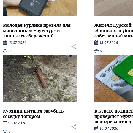
Молодая курянка провела для
Жителя Курской 
мошенников «рум-тур» и
обвиняют в убий
лишилась сбережений
собственной мат
13.07.2026
13.07.2026
0
0
Курянин пытался зарубить
В Курске полице
соседку топором
проверяют мужч
подозревают в д
11.07.2026
10.07.2026
0