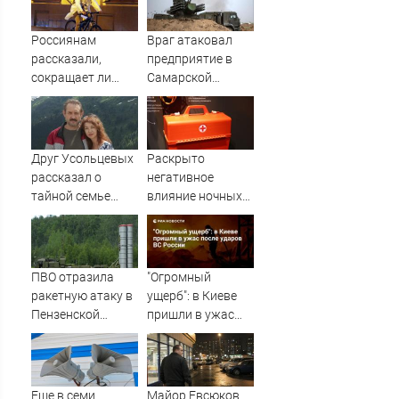
Россиянам
Враг атаковал
рассказали,
предприятие в
сокращает ли
Самарской
жизнь ночная
области
работа
Друг Усольцевых
Раскрыто
рассказал о
негативное
тайной семье
влияние ночных
бизнесмена
смен на организм
человека
ПВО отразила
"Огромный
ракетную атаку в
ущерб": в Киеве
Пензенской
пришли в ужас
области
после ударов ВС
России
Еще в семи
Майор Евсюков