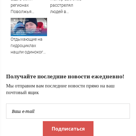
регионах
расстрелял
Поволжья
людей в
объявлена
супермаркете и
ракетная
стал символом
опасность -
провала МВД
Новости на
Отдыхающие на
Вести.ru
гидроциклах
нашли одинокого
испуганного
мальчика на
лодке: он
Получайте последние новости ежедневно!
рассказал, что его
папа нырнул и
Мы отправим вам последние новости прямо на ваш
пропал
почтовый ящик
Подписаться