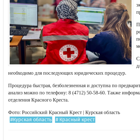
э
п
П
р
п
м
С
д
необходимо для последующих юридических процедур.
Процедура быстрая, безболезненная и доступна по предвари
анализ можно по телефону: 8 (4712) 50-58-60. Также инфор
отделения Красного Креста.
Фото: Российский Красный Крест | Курская область
#Курская область
# Красный крест