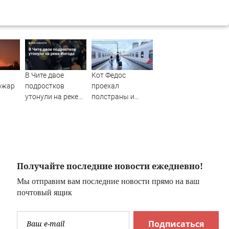
В Чите двое
Кот Федос
ожар
подростков
проехал
утонули на реке
полстраны и
Ингода
вернулся домой
благодаря
неравнодушным
людям
Получайте последние новости ежедневно!
Мы отправим вам последние новости прямо на ваш
почтовый ящик
Подписаться