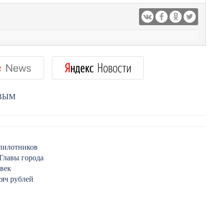
РВЫМ
спилотников
 Главы города
овек
сяч рублей