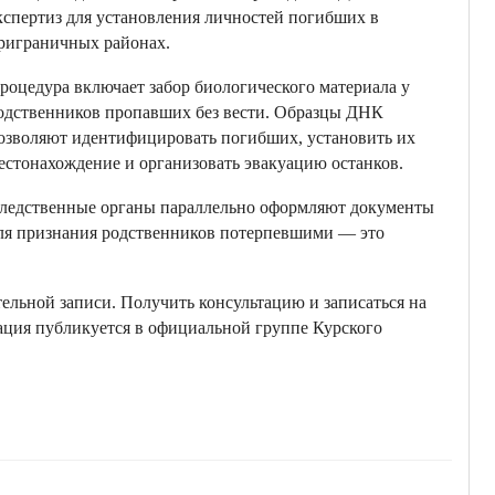
кспертиз для установления личностей погибших в
риграничных районах.
роцедура включает забор биологического материала у
одственников пропавших без вести. Образцы ДНК
озволяют идентифицировать погибших, установить их
естонахождение и организовать эвакуацию останков.
ледственные органы параллельно оформляют документы
ля признания родственников потерпевшими — это
тельной записи. Получить консультацию и записаться на
мация публикуется в официальной группе Курского