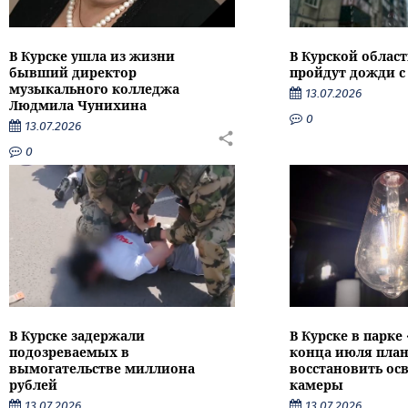
В Курске ушла из жизни
В Курской облас
бывший директор
пройдут дожди с
музыкального колледжа
13.07.2026
Людмила Чунихина
0
13.07.2026
0
В Курске задержали
В Курске в парке
подозреваемых в
конца июля пла
вымогательстве миллиона
восстановить ос
рублей
камеры
13.07.2026
13.07.2026