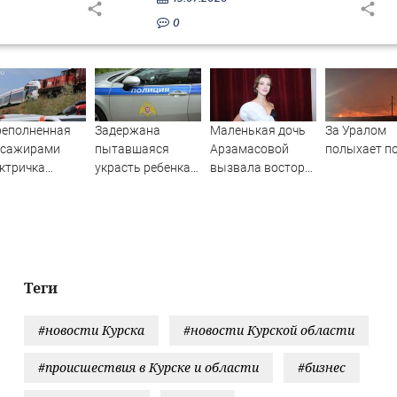
0
реполненная
Задержана
Маленькая дочь
За Уралом
ссажирами
пытавшаяся
Арзамасовой
полыхает п
ктричка
украсть ребенка
вызвала восторг
лкнулась с
россиянка
поклонников
узовым
актрисы
ездом —
ятки человек
традали.
ео с места ЧП
Теги
#новости Курска
#новости Курской области
#происшествия в Курске и области
#бизнес