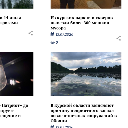
ти 14 июля
Из курских парков и скверов
 грозами
вывезли более 300 мешков
мусора
13.07.2026
0
 «Патриот» до
В Курской области выясняют
нируют
причину неприятного запаха
вещение и
возле очистных сооружений в
Обояни
13.07.2026