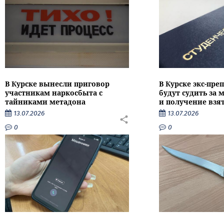
В Курске вынесли приговор
В Курске экс-пре
участникам наркосбыта с
будут судить за
тайниками метадона
и получение взя
13.07.2026
13.07.2026
0
0