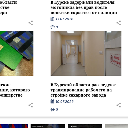
области
В Курске задержали водителя
стве
мотоцикла без прав после
ери
попытки скрыться от полиции
13.07.2026
0
йские
В Курской области расследуют
ину, которого
травмирование рабочего на
ропперстве
стройке сахарного завода
10.07.2026
0