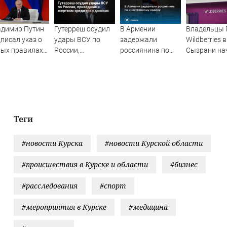
адимир Путин
Гутерреш осудил
В Армении
Владельцы 
писал указ о
удары ВСУ по
задержали
Wildberries в
вых правилах
России,
россиянина по
Сызрани на
охождения
приведшие к
иностранному
выставлять
енной службы
жертвам среди
ордену
бизнес на
гражданских
продажу
Теги
#новости Курска
#новости Курской области
#происшествия в Курске и области
#бизнес
#расследования
#спорт
#мероприятия в Курске
#медицина