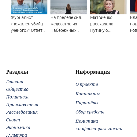
Журналист
На пределе сил:
Матвиенко
Вл
«пожалел убийц
медсестра из
рассказала
под
ученого»? Ответ
Набережных
Путину о
но
Владимира
Челнов стала
появлении моды
пр
Ворсобина на
самым уставшим
на семью и детей
во
отклики
человеком в
у российских
читателей
России
студентов
06/08/2026 –
Новости
Разделы
Информация
Главная
О проекте
Общество
Контакты
Политика
Партнёры
Происшествия
Сбор средств
Расследования
Спорт
Политика
Экономика
конфиденциальности
Культура