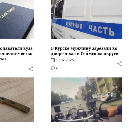
подавателя вуза
В Курске мужчину зарезали во
 мошенничество
дворе дома в Сеймском округе
тки
13.07.2026
0