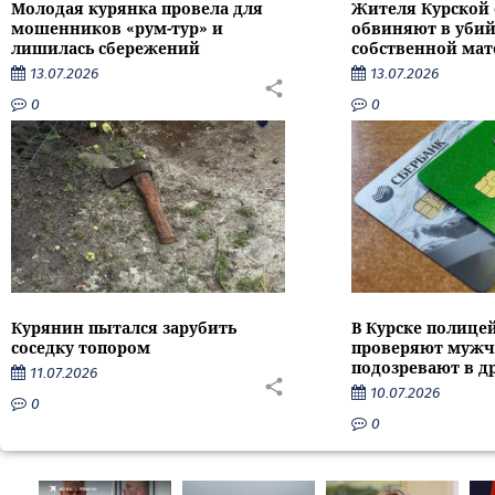
Молодая курянка провела для
Жителя Курской 
мошенников «рум-тур» и
обвиняют в убий
лишилась сбережений
собственной мат
13.07.2026
13.07.2026
0
0
Курянин пытался зарубить
В Курске полице
соседку топором
проверяют мужч
подозревают в д
11.07.2026
10.07.2026
0
0