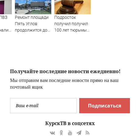
ПВЗ
Ремонт площади
Подросток
Пять Углов
получил получил
чали
продолжится до
100 лет тюрьмы
конца года
за случайное
убийство
женщины
Получайте последние новости ежедневно!
Мы отправим вам последние новости прямо на ваш
почтовый ящик
Подписаться
КурскТВ в соцсетях