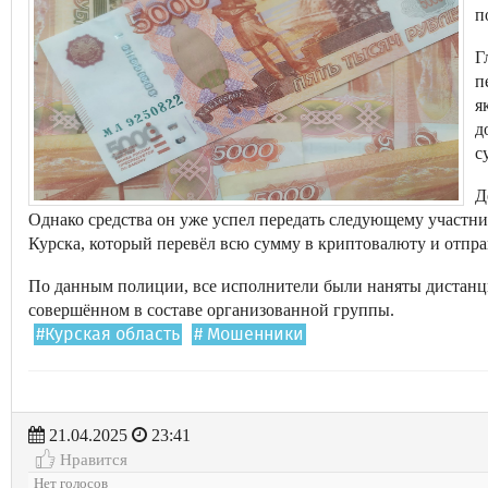
п
Г
п
я
д
с
Д
Однако средства он уже успел передать следующему участни
Курска, который перевёл всю сумму в криптовалюту и отпра
По данным полиции, все исполнители были наняты дистанц
совершённом в составе организованной группы.
#Курская область
# Мошенники
21.04.2025
23:41
Нравится
Нет голосов