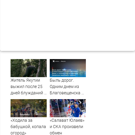
Житель Якутии
Быль дорог.
выжил после 25
Одним днем из
дней блужданий в
Благовещенска в
тайге
Китай, лапша,
мемы, и почему
утке по-пекински
запретили
«Ходила за
«Салават Юлаев»
переходить
бабушкой, копала
и СКА произвели
границу
огород»
обмен