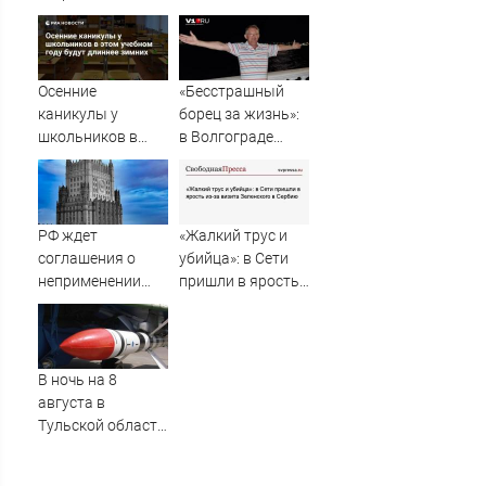
Осенние
«Бесстрашный
каникулы у
борец за жизнь»:
школьников в
в Волгограде
этом учебном
прощаются с
году будут
анестезиологом-
длиннее зимних
реаниматолог
высшей
РФ ждет
«Жалкий трус и
категории
соглашения о
убийца»: в Сети
неприменении
пришли в ярость
силы между
из-за визита
Грузией, Абхазией
Зеленского в
и Южной Осетией
Сербию
В ночь на 8
августа в
Тульской области
дважды
объявляли