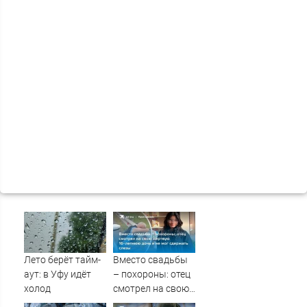
Лето берёт тайм-
Вместо свадьбы
аут: в Уфу идёт
– похороны: отец
холод
смотрел на свою
мертвую 16-