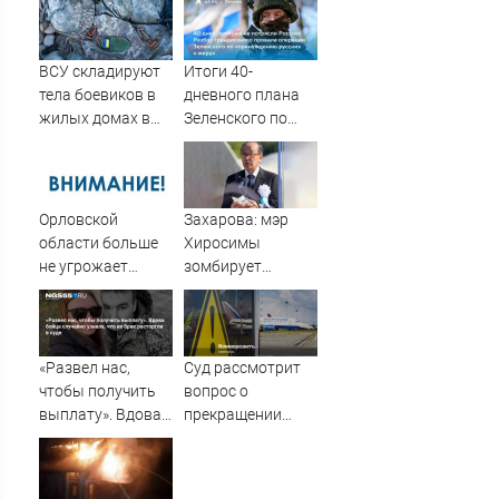
летнюю дочь и не
мог сдержать
слезы
ВСУ складируют
Итоги 40-
тела боевиков в
дневного плана
жилых домах в
Зеленского по
Сумской области
принуждению к
миру: как
ответила Россия,
полный разбор
Орловской
Захарова: мэр
провала
области больше
Хиросимы
операции
не угрожает
зомбирует
Украины от
БПЛА-опасность
японцев
военкора Коца
русофобскими
заклинаниями
«Развел нас,
Суд рассмотрит
чтобы получить
вопрос о
выплату». Вдова
прекращении
бойца случайно
дела о
узнала, что их
банкротстве
брак расторгли в
«Трансаэро»