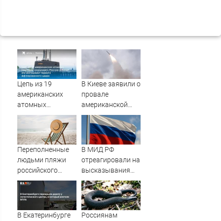
Цепь из 19
В Киеве заявили о
американских
провале
атомных
американской
подлодок
операции «Убей
«окружает»
лучника» против
Россию и Китай:
России
это инструмент
Переполненные
В МИД РФ
первого
людьми пляжи
отреагировали на
массированного
российского
высказывания
удара
курортного
властей Японии
города сняли на
про атаку на
видео
Хиросиму
В Екатеринбурге
Россиянам