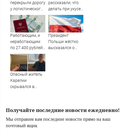
перекрыли дорогу
рассказали, что
у логистического
делать при укусе
центра, в который
змеи
влетели БПЛА
Работающим, и
Президент
неработающим:
Польши жёстко
по 27 400 рублей
высказался о
вручат
бандеровцах и их
пенсионерам в
идеологии
сентябре -
PrimaMedia.ru
Опасный житель
Карелии
скрывался в
больнице
соседнего
региона (ВИДЕО)
Получайте последние новости ежедневно!
Мы отправим вам последние новости прямо на ваш
почтовый ящик