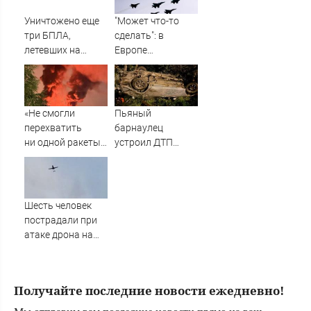
Уничтожено еще
"Может что-то
три БПЛА,
сделать": в
летевших на
Европе
Москву
высказались о
нападении
России
«Не смогли
Пьяный
перехватить
барнаулец
ни одной ракеты»:
устроил ДТП
В Британии
ночью в
поразились удару
Шебалино
России по Киеву
Шесть человек
пострадали при
атаке дрона на
Ильский НПЗ
Получайте последние новости ежедневно!