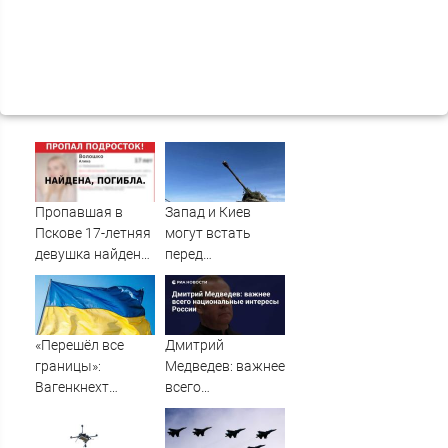
Пропавшая в
Запад и Киев
Пскове 17-летняя
могут встать
девушка найдена
перед
мертвой
необходимостью
выполнить
условия Путина
«Перешёл все
Дмитрий
границы»:
Медведев: важнее
Вагенкнехт
всего
жёстко ответила
национальные
послу Украины
интересы России