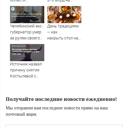
области
$70 млрд на
столкнулся с
войну с Ираном -
медведицей и
РЕН ТВ -
тремя
Медиаплатформа
медвежатами:
МирТесен
Челябинский экс-
Дань традициям
видео
губернатор умер
— как
за рулем своего
накрыть стол на
автомобиля
Новый год по
славянским
обычаям, блюда и
сервировка
Источник назвал
причину снятия
Костылевой с
этапа Гран-при
Получайте последние новости ежедневно!
Мы отправим вам последние новости прямо на ваш
почтовый ящик