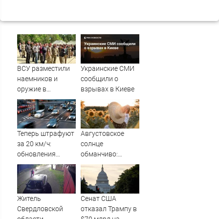
ВСУ разместили
Украинские СМИ
наемников и
сообщили о
оружие в
взрывах в Киеве
действующем
детском лагере
под Львовом -
Новости на
Теперь штрафуют
Августовское
Вести.ru
за 20 км/ч:
солнце
обновления
обманчиво:
в КоАП РФ —
почему коже
поблажкам для
необходима
водителей
защита даже в
пришел конец
конце лета
Житель
Сенат США
Свердловской
отказал Трампу в