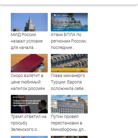
МИД России
Атаки БПЛА по
назвал условие
регионам России,
для начала
последние
переговоров о
новости на 7
мире с Украиной
августа 2026:
последствия,
атаки на склады
Скоро взлетит в
Глава минэнерго
Wildberries,
цене любимый
Турции: Европа
состояние
напиток россиян
осложнила себе
пострадавших
жизнь отказом от
российского газа
Трамп ответил на
Путин провел
просьбу
перестановки в
Зеленского о
Минобороны для
поставках
улучшения