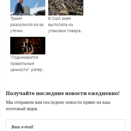
противоракет
обеспечения
Армии России
Трамп
В США змея
разозлился из-за
выползла из
утечки
упаковки товара
информации об
с маркетплейса и
истощении
укусила ребенка
запасов
боеприпасов
"Поднимаются
правильные
ценности": рэпер
ST – о смысле
песни Ирины
Волк
Получайте последние новости ежедневно!
Мы отправим вам последние новости прямо на ваш
почтовый ящик