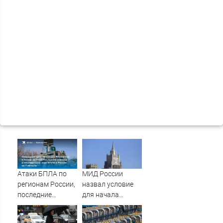
Атаки БПЛА по
МИД России
регионам России,
назвал условие
последние
для начала
новости на 7
переговоров о
августа 2026:
мире с Украиной