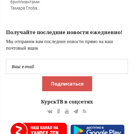
бриллиантами:
Тамара Глоба
назвала три
знака Зодиака,
которых накроет
Получайте последние новости ежедневно!
волной удачи с 7
августа
Мы отправим вам последние новости прямо на ваш
почтовый ящик
Подписаться
КурскТВ в соцсетях