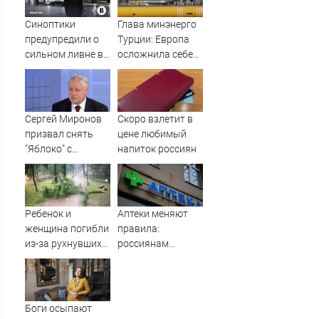
последствия,
атаки на склады
Синоптики
Глава минэнерго
Wildberries,
предупредили о
Турции: Европа
состояние
сильном ливне в
осложнила себе
пострадавших
Москве 7 августа
жизнь отказом от
российского газа
Сергей Миронов
Скоро взлетит в
призвал снять
цене любимый
"Яблоко" с
напиток россиян
выборов -
Новости на
Вести.ru
Ребенок и
Аптеки меняют
женщина погибли
правила:
из-за рухнувших
россиянам
деревьев во
рассказали, как
время урагана в
теперь будут
Смоленске -
выдавать
Новости на
лекарства
Боги осыпают
Вести.ru