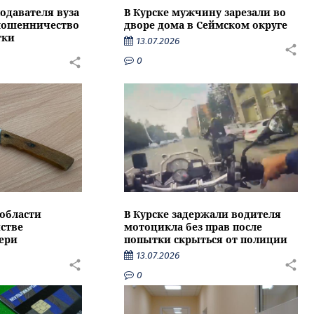
подавателя вуза
В Курске мужчину зарезали во
 мошенничество
дворе дома в Сеймском округе
тки
13.07.2026
0
области
В Курске задержали водителя
стве
мотоцикла без прав после
ери
попытки скрыться от полиции
13.07.2026
0