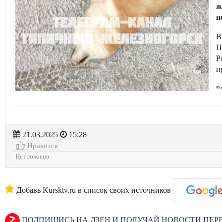
ж
п
В
П
Р
п
Фо
21.03.2025
15:28
Нравится
Нет голосов
Добавь Kursktv.ru в список своих источников
ПОДПИШИСЬ НА ДЗЕН И ПОЛУЧАЙ НОВОСТИ ПЕ