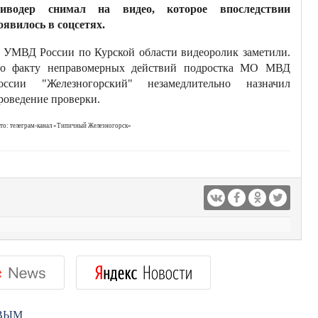
иводер снимал на видео, которое впоследствии
оявилось в соцсетях.
 УМВД России по Курской области видеоролик заметили.
о факту неправомерных действий подростка МО МВД
оссии "Железногорский" незамедлительно назначил
роведение проверки.
то: телеграм-канал «Типичный Железногорск»
РВЫМ