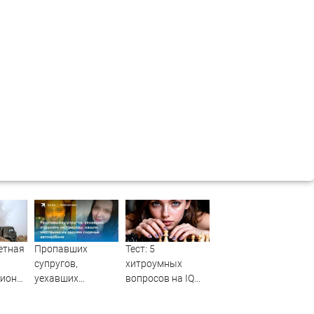
етная
Пропавших
Тест: 5
супругов,
хитроумных
гионах
уехавших
вопросов на IQ
отдыхать на
для тех, кто
природу, нашли
считает себя