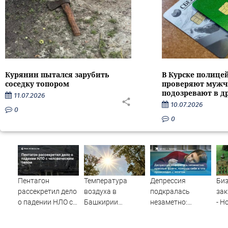
Курянин пытался зарубить
В Курске полице
соседку топором
проверяют мужч
подозревают в д
11.07.2026
10.07.2026
0
0
Пентагон
Температура
Депрессия
Би
рассекретил дело
воздуха в
подкралась
зак
о падении НЛО с
Башкирии
незаметно:
- Н
человеческим
достигнет +35
красные флаги,
Вес
телом
градусов
помощь себе и