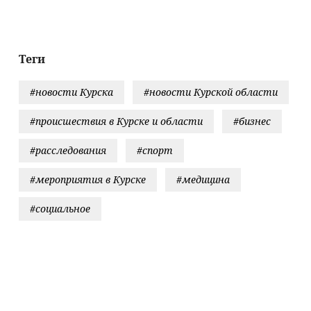
способом — без
химии и
кипячения
Теги
#новости Курска
#новости Курской области
#происшествия в Курске и области
#бизнес
#расследования
#спорт
#мероприятия в Курске
#медицина
#социальное