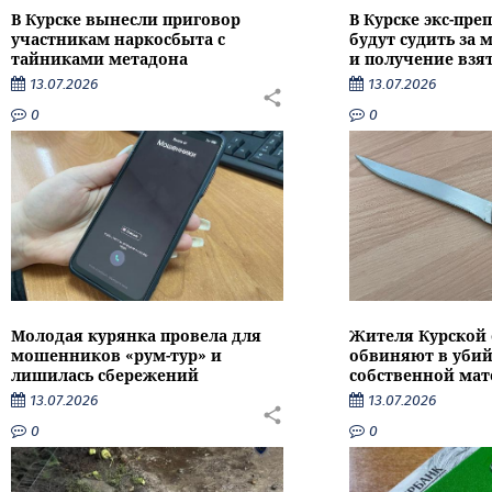
В Курске вынесли приговор
В Курске экс-пре
участникам наркосбыта с
будут судить за
тайниками метадона
и получение взя
13.07.2026
13.07.2026
0
0
Молодая курянка провела для
Жителя Курской 
мошенников «рум-тур» и
обвиняют в убий
лишилась сбережений
собственной мат
13.07.2026
13.07.2026
0
0