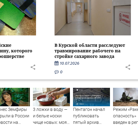
йские
В Курской области расследуют
ину, которого
травмирование рабочего на
ропперстве
стройке сахарного завода
10.07.2026
0
знес Земфиры
3 ложки в воду —
Пентагон начал
Режим «Рак
рыли в России
и белые носки
публиковать
опасность»
овости на
чище новых: моя
пятый архив
введен в ре
ти.ru
бабушка
данных об НЛО
Поволжья
поделилась