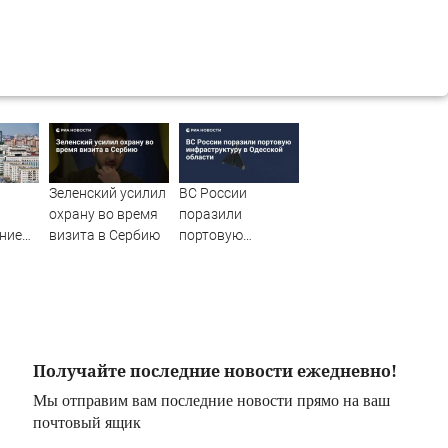
Зеленский усилил
ВС России
охрану во время
поразили
ние
визита в Сербию
портовую
ука, о
инфраструктуру в
ссово
Одесской области
Получайте последние новости ежедневно!
Мы отправим вам последние новости прямо на ваш
почтовый ящик