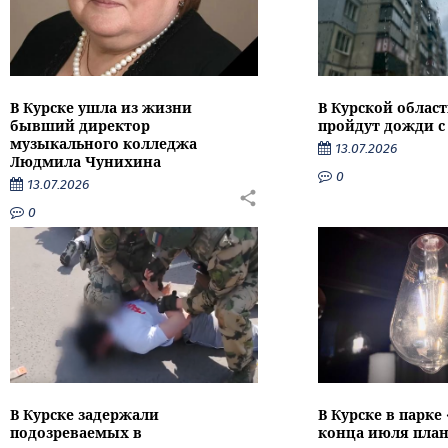
В Курске ушла из жизни
В Курской облас
бывший директор
пройдут дожди с
музыкального колледжа
13.07.2026
Людмила Чунихина
0
13.07.2026
0
В Курске задержали
В Курске в парке
подозреваемых в
конца июля пла