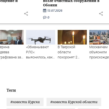
вещение и
возле очистных сооружений в
Обояни
13.07.2026
0
терина
«Обманывают
В Тверской
Москвичам
деева
РЛС»:
области
объяснили
трафована за
выяснилось, как
похоронят 2
происхожде
паганду ЛГБТ
дроны ВСУ
бойцов, погибших
громкого зв
нтернете -
долетели до
на СВО
котором ма
ости на
Екатеринбурга
сообщили
ти.ru
очевидцы
Теги
#новости Курска
#новости Курской области