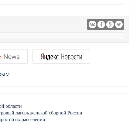
РВЫМ
ой области
тровый лагерь женской сборной России
прос об их расселении