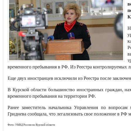
в
п
К
Н
у
к
Р
в
т
временного пребывания в РФ. Из Реестра контролируемых л
Еще двух иностранцев исключили из Реестра после заключе
В Курской области большинство иностранных граждан, на
временного пребывания на территории РФ.
Ранее заместитель начальника Управления по вопроса
Гриднева сообщала, что легализовать свое положение в РФ м
Фото: УМВД России по Курской области