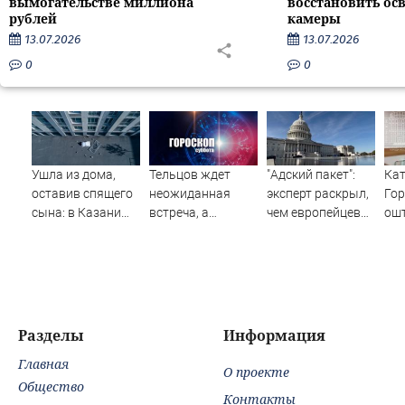
вымогательстве миллиона
восстановить ос
рублей
камеры
13.07.2026
13.07.2026
0
0
Ушла из дома,
Тельцов ждет
"Адский пакет":
Ка
оставив спящего
неожиданная
эксперт раскрыл,
Гор
сына: в Казани
встреча, а
чем европейцев
ош
мать пойдет под
Стрельцов –
испугали санкции
про
суд за гибель
начало новых
США против РФ -
в и
малыша
отношений:
Новости на
Нов
07/08/2026 –
гороскоп на
Вести.ru
Вес
Новости
субботу, 8 августа
Разделы
Информация
Главная
О проекте
Общество
Контакты