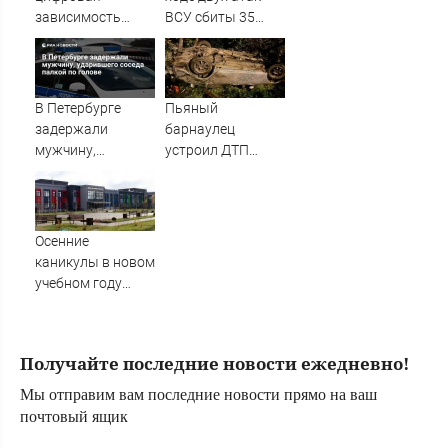
зависимость
ВСУ сбиты 35
"накрыла"
беспилотников -
россиян
Новости на
Вести.ru
В Петербурге
Пьяный
задержали
барнаулец
мужчину,
устроил ДТП
ударившего
ночью в
соседа палкой по
Шебалино
голове
Осенние
каникулы в новом
учебном году
продлятся
дольше
новогодних
Получайте последние новости ежедневно!
Мы отправим вам последние новости прямо на ваш
почтовый ящик