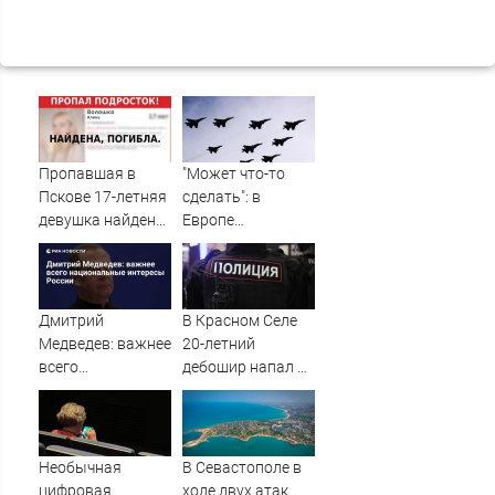
Пропавшая в
"Может что-то
Пскове 17-летняя
сделать": в
девушка найдена
Европе
мертвой
высказались о
нападении
России
Дмитрий
В Красном Селе
Медведев: важнее
20-летний
всего
дебошир напал на
национальные
сотрудников
интересы России
скорой
Необычная
В Севастополе в
цифровая
ходе двух атак