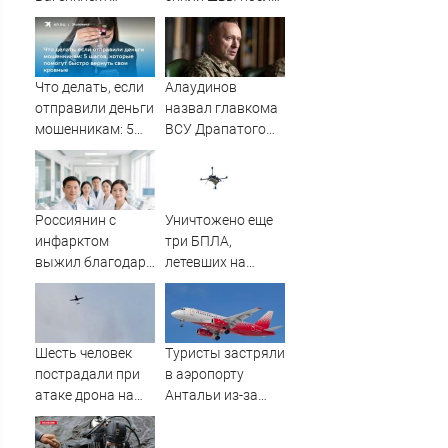
жёстко ответила
последней
послу Украины
операции
Что делать, если
Алаудинов
отправили деньги
назвал главкома
мошенникам: 5
ВСУ Драпатого
шагов, которые
страшнейшим
помогут быстро
националистом и
вернуть свои
русофобом
кровные
Россиянин с
Уничтожено еще
инфарктом
три БПЛА,
выжил благодаря
летевших на
приложению в
Москву
Шанхае
Шесть человек
Туристы застряли
пострадали при
в аэропорту
атаке дрона на
Антальи из-за
Ильский НПЗ
сбоев в
расписании