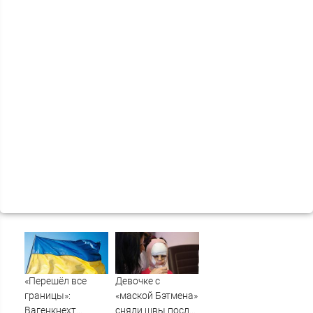
«Перешёл все
Девочке с
границы»:
«маской Бэтмена»
Вагенкнехт
сняли швы после