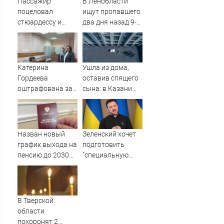
Пассажир
В Ленобласти
поцеловал
ищут пропавшего
стюардессу и
два дня назад 9-
попал под арест -
летнего мальчика
АБН 24
Катерина
Ушла из дома,
Гордеева
оставив спящего
оштрафована за
сына: в Казани
пропаганду ЛГБТ
мать пойдет под
в интернете -
суд за гибель
Новости на
малыша
Вести.ru
07/08/2026 –
Назван новый
Зеленский хочет
Новости
график выхода на
подготовить
пенсию до 2030
"специальную
года у женщин -
санкционную
реестр по году
операцию" против
рождения -
России - Новости
PrimaMedia.ru
на Вести.ru
В Тверской
области
похоронят 2