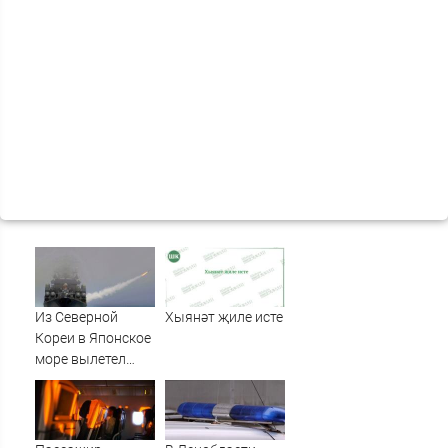
Из Северной
Хыянәт җиле исте
Кореи в Японское
море вылетел
неопознанный
снаряд