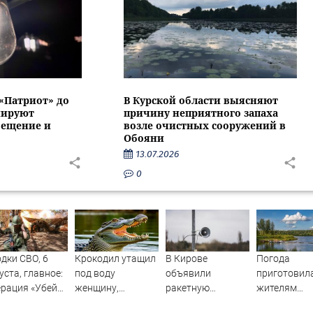
 «Патриот» до
В Курской области выясняют
нируют
причину неприятного запаха
вещение и
возле очистных сооружений в
Обояни
13.07.2026
0
дки СВО, 6
Крокодил утащил
В Кирове
Погода
уста, главное:
под воду
объявили
приготовил
рация «Убей
женщину,
ракетную
жителям
ника»
купавшуюся в
опасность: в
Тверской об