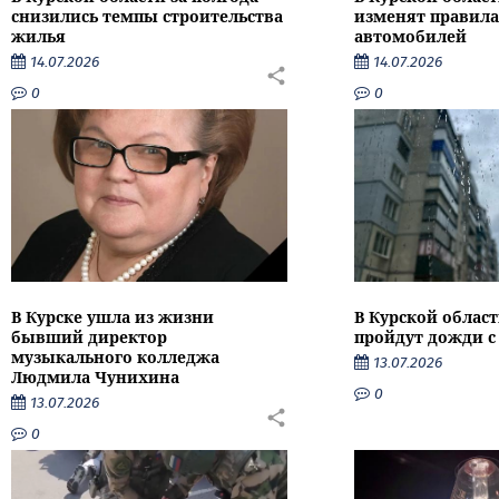
снизились темпы строительства
изменят правила
жилья
автомобилей
14.07.2026
14.07.2026
0
0
В Курске ушла из жизни
В Курской облас
бывший директор
пройдут дожди с
музыкального колледжа
13.07.2026
Людмила Чунихина
0
13.07.2026
0