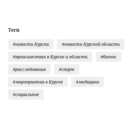
валена,
реке
городе звучат
сюрприз
кольский
сирены
ел»
лопнулся
Теги
#новости Курска
#новости Курской области
#происшествия в Курске и области
#бизнес
#расследования
#спорт
#мероприятия в Курске
#медицина
#социальное