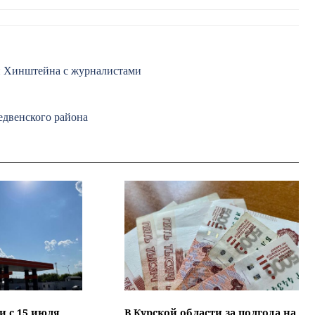
чи Хинштейна с журналистами
двенского района
и с 15 июля
В Курской области за полгода на