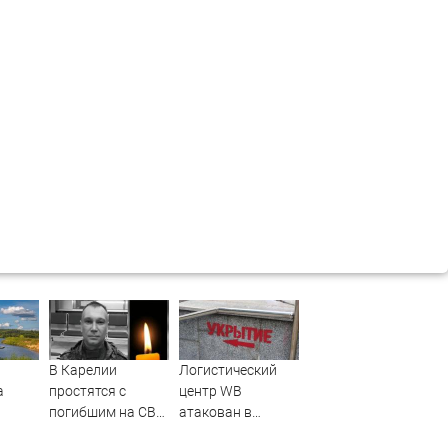
В Карелии
Логистический
а
простятся с
центр WB
погибшим на СВО
атакован в
ласти
командиром
Тверской области