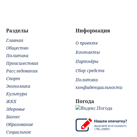
(ФОТО)
Вайлдберриз и
про
постройки в СНТ
«Ос
– Новости Твери и
кот
городов Тверской
зах
области сегодня -
Разделы
Информация
Afanasy.biz –
Главная
Тверские новости.
О проекте
Новости
Общество
Контакты
Политика
Партнёры
Происшествия
Сбор средств
Расследования
Спорт
Политика
Экономика
конфиденциальности
Культура
Погода
ЖКХ
Здоровье
Бизнес
Образование
Социальное