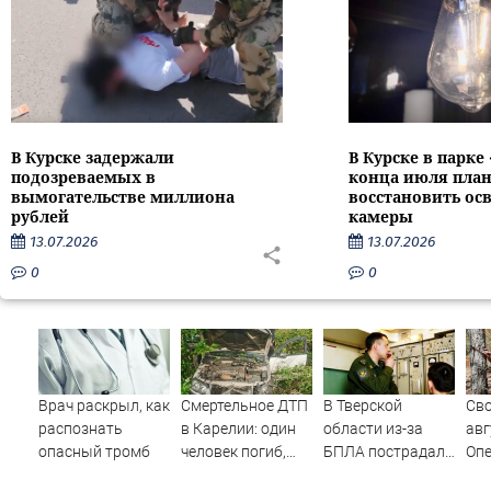
В Курске задержали
В Курске в парке
подозреваемых в
конца июля пла
вымогательстве миллиона
восстановить ос
рублей
камеры
13.07.2026
13.07.2026
0
0
Врач раскрыл, как
Смертельное ДТП
В Тверской
Сво
распознать
в Карелии: один
области из-за
авг
опасный тромб
человек погиб,
БПЛА пострадал
Опе
трое пострадали
склад
луч