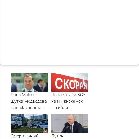
Paris Match:
После атаки ВСУ
шутка Медведева
на Нижнекамск
над Макроном
погибли
вызвала
граждане
возмущение во
Таджикистана и
Франции
Узбекистана -
Новости на
Смертельный
Путин