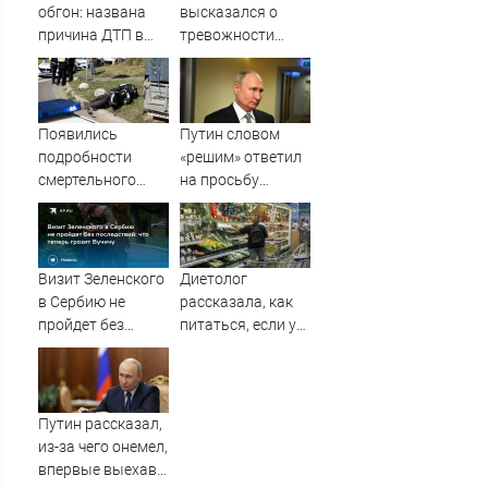
Вести.ru
обгон: названа
высказался о
причина ДТП в
тревожности
Твери, в котором
беременных
погиб
женщин
мотоциклист
Появились
Путин словом
подробности
«решим» ответил
смертельного
на просьбу
ДТП с
о помощи
мотоциклом в
школьника
Твери
в Бурятии
Визит Зеленского
Диетолог
в Сербию не
рассказала, как
пройдет без
питаться, если у
последствий: что
вас мало денег
теперь грозит
Вучичу
Путин рассказал,
из-за чего онемел,
впервые выехав