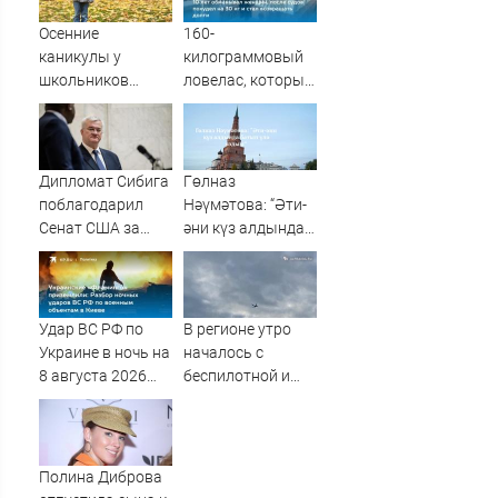
схватке с
медведем
Осенние
160-
каникулы у
килограммовый
школьников
ловелас, который
будут длиннее
10 лет
зимних
обманывал
женщин, после
судов похудел на
Дипломат Сибига
Гөлназ
30 кг и стал
поблагодарил
Нәүмәтова: “Әти-
возвращать
Сенат США за
әни күз алдында
долги
санкционный
батып үлә яздым”
законопроект
против России
Удар ВС РФ по
В регионе утро
Украине в ночь на
началось с
8 августа 2026
беспилотной и
года: список
ракетной
пораженных
опасностей
целей в Киеве,
удар по Fire Point
Полина Диброва
с ракетами