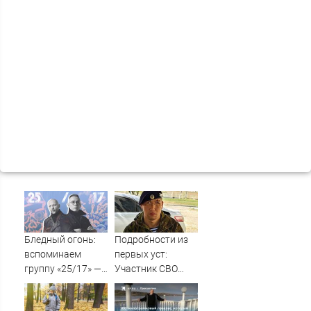
Бледный огонь:
Подробности из
вспоминаем
первых уст:
группу «25/17» —
Участник СВО
великую и (часто)
рассказал, что
ужасную
спасло его в