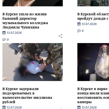
В Курске ушла из жизни
В Курской облас
бывший директор
пройдут дожди с
музыкального колледжа
13.07.2026
Людмила Чунихина
0
13.07.2026
0
В Курске задержали
В Курске в парке
подозреваемых в
конца июля пла
вымогательстве миллиона
восстановить ос
рублей
камеры
13.07.2026
13.07.2026