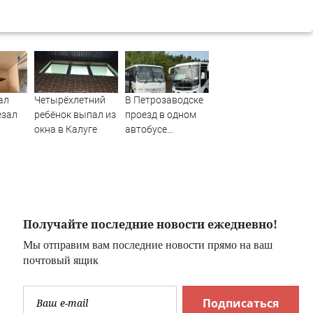
ал
Четырёхлетний
В Петрозаводске
езал
ребёнок выпал из
проезд в одном
окна в Калуге
автобусе
ОТО)
подешевеет до 40
рублей
Получайте последние новости ежедневно!
Мы отправим вам последние новости прямо на ваш
почтовый ящик
Подписаться