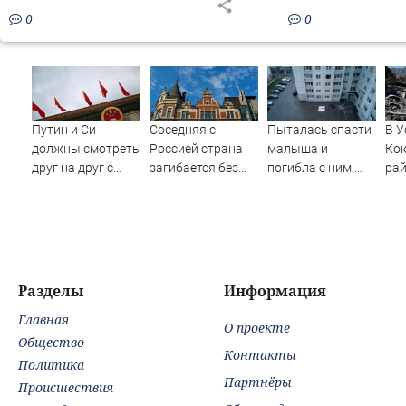
0
0
Путин и Си
Соседняя с
Пыталась спасти
В У
должны смотреть
Россией страна
малыша и
Ко
друг на друг с
загибается без
погибла с ним:
ра
подозрением:
наших туристов
женщина
вып
Зеленский
разбилась
Кат
поставил задачу
насмерть на
своим
глазах у детей
дипломатам
06/08/2026 –
Новости
Разделы
Информация
Главная
О проекте
Общество
Контакты
Политика
Партнёры
Происшествия