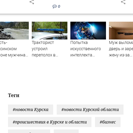
0
сть-
Тракторист
Попытка
Муж вылом
ксинском
устроил
искусственного
дверь и зар
йоне мужчина
переполох в
интеллекта
жену из-за
ал из лодки в
родном поселке с
обмануть
ревности (Ф
унь и пропал
погоней и
человека с
стрельбой
помощью
вредоносного
кода
взбудоражила
Теги
ученых
#новости Курска
#новости Курской области
#происшествия в Курске и области
#бизнес