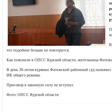
м
р
к
р
П
м
В
что подобное больше не повторится.
Как пояснили в ОПСС Курской области, жительница Фатежа 
В день 39-летия курянки Фатежский районный суд назначил е
ИК общего режима.
Приговор в законную силу не вступил.
Фото: ОПСС Курской области