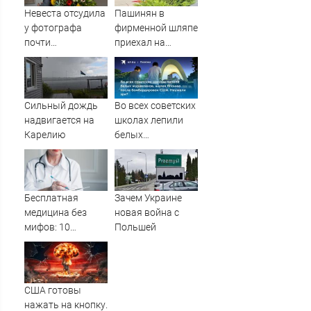
Украине
Невеста отсудила
Пашинян в
у фотографа
фирменной шляпе
почти
приехал на
полмиллиона
заседание
Межправсовета
ЕАЭС
Сильный дождь
Во всех советских
надвигается на
школах лепили
Карелию
белых
журавликов,
жалея Японию
после
бомбардировок
Бесплатная
Зачем Украине
США. Неужели
медицина без
новая война с
зря?
мифов: 10
Польшей
главных проблем
пациентов ОМС и
способы их
решения
США готовы
нажать на кнопку.