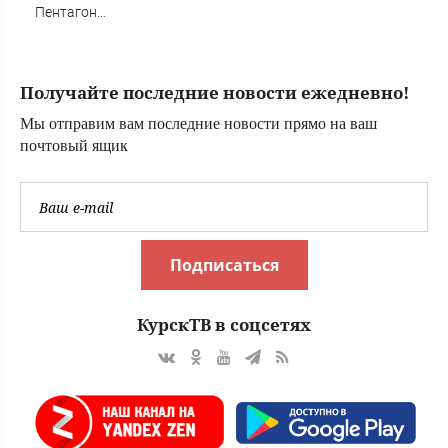
Пентагон
переписал
ядерные правила.
Мир снова на
Получайте последние новости ежедневно!
грани?
Мы отправим вам последние новости прямо на ваш
почтовый ящик
Подписаться
КурскТВ в соцсетях