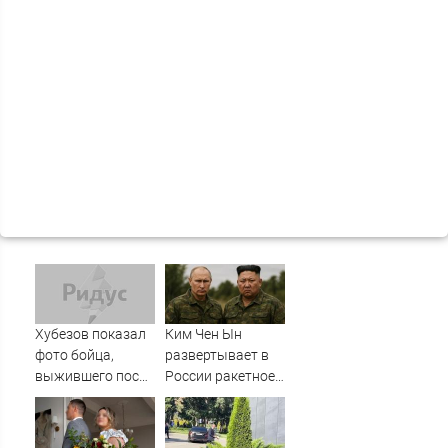
Хубезов показал
Ким Чен Ын
фото бойца,
развертывает в
выжившего после
России ракетное
медведя и молнии
подразделение
для нанесения
ударов по