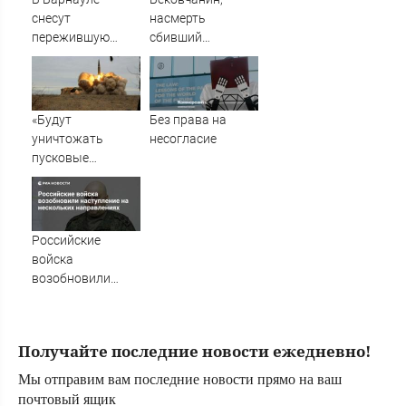
снесут
насмерть
пережившую
сбивший
взрыв газа
велосипедистку,
жилую
лишился свободы
пятиэтажку
«Будут
Без права на
уничтожать
несогласие
пусковые
установки»:
Зеленский
пообещал новые
удары по России
Российские
войска
возобновили
наступление на
нескольких
направлениях
Получайте последние новости ежедневно!
Мы отправим вам последние новости прямо на ваш
почтовый ящик