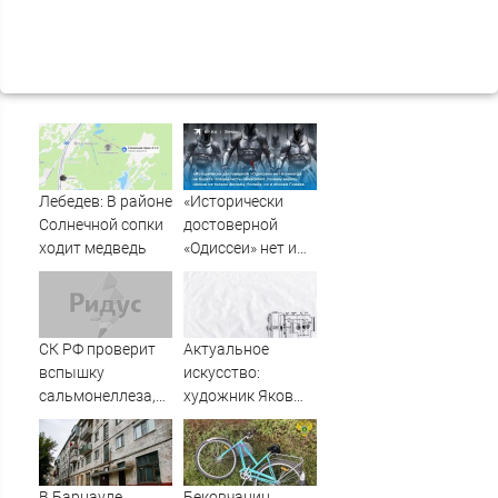
Лебедев: В районе
«Исторически
Солнечной сопки
достоверной
ходит медведь
«Одиссеи» нет и
никогда не будет»:
специалисты
объясняют,
почему верить
СК РФ проверит
Актуальное
нельзя не только
вспышку
искусство:
фильму Нолана,
сальмонеллеза,
художник Яков
но и эпосам
заразились 30
Хорев — в проекте
Гомера
человек
«Сноба» «АртАкт»
В Барнауле
Бековчанин,