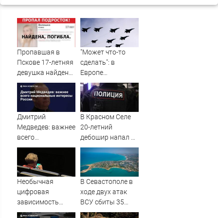
Пропавшая в
"Может что-то
Пскове 17-летняя
сделать": в
девушка найдена
Европе
мертвой
высказались о
нападении
России
Дмитрий
В Красном Селе
Медведев: важнее
20-летний
всего
дебошир напал на
национальные
сотрудников
интересы России
скорой
Необычная
В Севастополе в
цифровая
ходе двух атак
зависимость
ВСУ сбиты 35
"накрыла"
беспилотников -