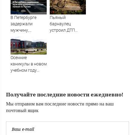
россиян
Новости на
Вести.ru
В Петербурге
Пьяный
задержали
барнаулец
мужчину,
устроил ДТП
ударившего
ночью в
соседа палкой по
Шебалино
голове
Осенние
каникулы в новом
учебном году
продлятся
дольше
новогодних
Получайте последние новости ежедневно!
Мы отправим вам последние новости прямо на ваш
почтовый ящик