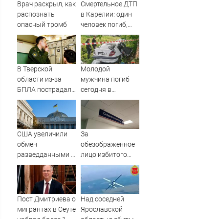
Врач раскрыл, как
Смертельное ДТП
распознать
в Карелии: один
опасный тромб
человек погиб,
трое пострадали
(ФОТО)
В Тверской
Молодой
области из-за
мужчина погиб
БПЛА пострадал
сегодня в
склад
страшной
Вайлдберриз и
дорожной аварии
постройки в СНТ
в Карелии
– Новости Твери и
США увеличили
За
городов Тверской
обмен
обезображенное
области сегодня -
разведданными с
лицо избитого
Afanasy.biz –
Украиной
петрозаводчанина
Тверские новости.
ответит
Новости
подросток
Пост Дмитриева о
Над соседней
мигрантах в Сеуте
Ярославской