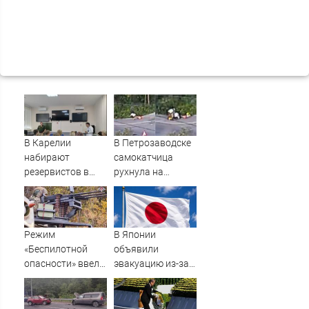
В Карелии
В Петрозаводске
набирают
самокатчица
резервистов в
рухнула на
огневые группы
тротуар (ВИДЕО)
(ФОТО)
Режим
В Японии
«Беспилотной
объявили
опасности» ввели
эвакуацию из-за
в Башкирии 6
приближения
августа
мощного тайфуна