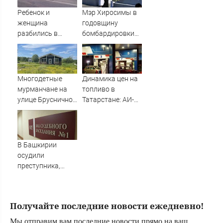
Ребенок и
Мэр Хиросимы в
женщина
годовщину
разбились в
бомбардировки
аварии в
ни разу не
Приладожье
упомянул США в
речи
Многодетные
Динамика цен на
мурманчане на
топливо в
улице Брусничной
Татарстане: АИ-92
ждут
и АИ-95 за неделю
электричества 11
подешевели на 2
лет
процента
06/08/2026 –
В Башкирии
Новости
осудили
преступника,
напавшего на
пару после
застолья
Получайте последние новости ежедневно!
Мы отправим вам последние новости прямо на ваш