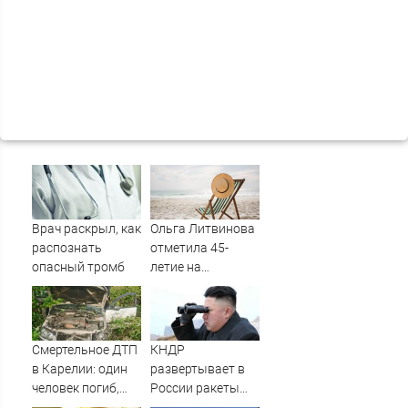
Врач раскрыл, как
Ольга Литвинова
распознать
отметила 45-
опасный тромб
летие на
турецком курорте
Смертельное ДТП
КНДР
в Карелии: один
развертывает в
человек погиб,
России ракеты
трое пострадали
для ударов по