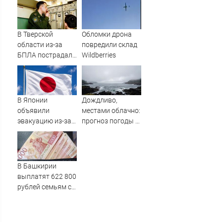
(ФОТО)
Украине
В Тверской
Обломки дрона
области из-за
повредили склад
БПЛА пострадал
Wildberries
склад
Вайлдберриз и
постройки в СНТ
– Новости Твери и
В Японии
Дождливо,
городов Тверской
объявили
местами облачно:
области сегодня -
эвакуацию из-за
прогноз погоды в
Afanasy.biz –
приближения
Сахалинской
Тверские новости.
мощного тайфуна
области на 7
Новости
августа
В Башкирии
выплатят 622 800
рублей семьям с
восемью детьми