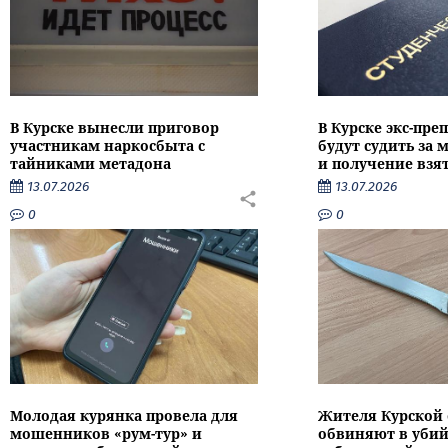
В Курске вынесли приговор
В Курске экс-пре
участникам наркосбыта с
будут судить за
тайниками метадона
и получение взя
13.07.2026
13.07.2026
0
0
Молодая курянка провела для
Жителя Курской 
мошенников «рум-тур» и
обвиняют в убий