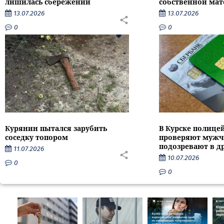
лишилась сбережений
собственной мат
13.07.2026
13.07.2026
0
0
Курянин пытался зарубить
В Курске полице
соседку топором
проверяют мужч
подозревают в д
11.07.2026
10.07.2026
0
0