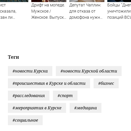
ист
Дрифт на мопеде.
Депутат Чаплин:
Бойцы "Дне
сказала,
Мужское /
для отказа от
уничтожили
зан ли
Женское. Выпуск
домофона нужно
позиций ВС
отодатель
от 31.10.2025
решение жильцов
Орехове
днимать
плату
трудникам
Теги
#новости Курска
#новости Курской области
#происшествия в Курске и области
#бизнес
#расследования
#спорт
#мероприятия в Курске
#медицина
#социальное