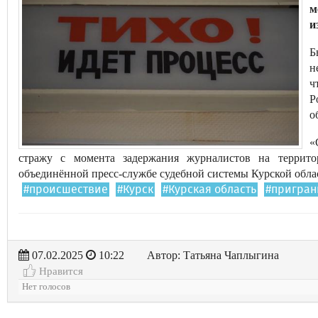
м
и
Б
н
ч
Р
о
«
стражу с момента задержания журналистов на террит
объединённой пресс-службе судебной системы Курской обла
#происшествие
#Курск
#Курская область
#пригран
07.02.2025
10:22
Автор: Татьяна Чаплыгина
Нравится
Нет голосов