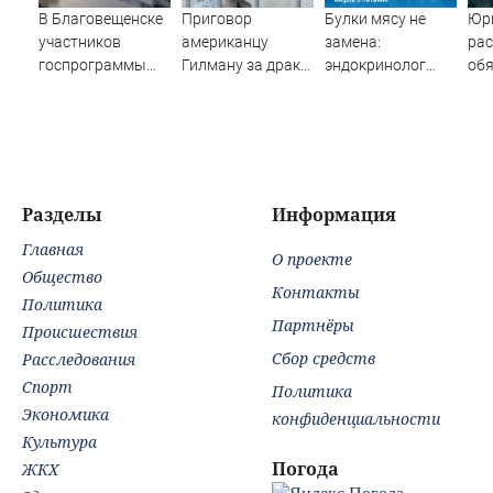
В Благовещенске
Приговор
Булки мясу не
Юр
участников
американцу
замена:
рас
госпрограммы
Гилману за драки
эндокринолог
обя
арендного жилья
в воронежском
развенчал один
раб
не заселили в
СИЗО
из набирающих
по
квартиры в
потребовали
популярность
зар
обещанную дату
ужесточить -
мифов о питании
со
(ФОТО)
Новости на
Вести.ru
Разделы
Информация
Главная
О проекте
Общество
Контакты
Политика
Партнёры
Происшествия
Сбор средств
Расследования
Спорт
Политика
Экономика
конфиденциальности
Культура
Погода
ЖКХ