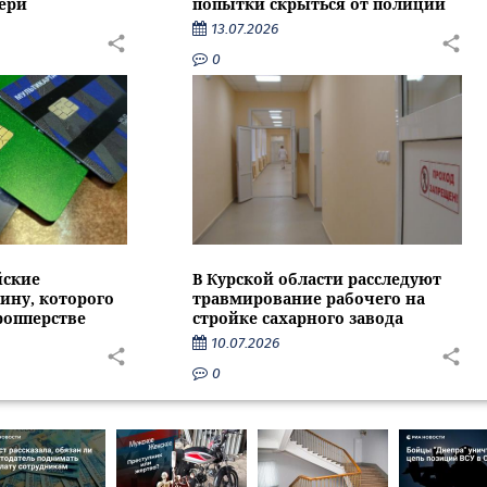
ери
попытки скрыться от полиции
13.07.2026
0
йские
В Курской области расследуют
ину, которого
травмирование рабочего на
ропперстве
стройке сахарного завода
10.07.2026
0