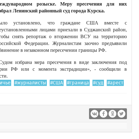
еждународном розыске. Меру пресечения для них
збрал Ленинский районный суд города Курска.
ыло установлено, что граждане США вместе с
еустановленными лицами приехали в Суджанский район,
тобы снять репортаж о вторжении ВСУ на территорию
оссийской Федерации. Журналистам заочно предъявили
бвинение в незаконном пересечении границы РФ.
Судом избрана мера пресечения в виде заключения под
ории РФ или с момента экстрадиции», - сообщили в
сти.
ичье
#журналисты
#США
#граница
#суд
#арест