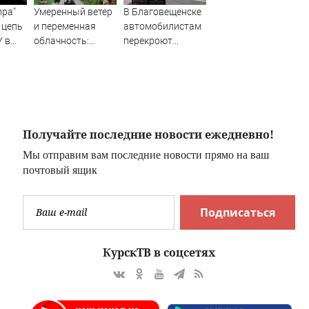
пра"
Умеренный ветер
В Благовещенске
 цепь
и переменная
автомобилистам
У в
облачность:
перекроют
прогноз на 7
«народную тропу»
августа в Кургане
— АМУР.Инфо
Получайте последние новости ежедневно!
Мы отправим вам последние новости прямо на ваш
почтовый ящик
Подписаться
КурскТВ в соцсетях