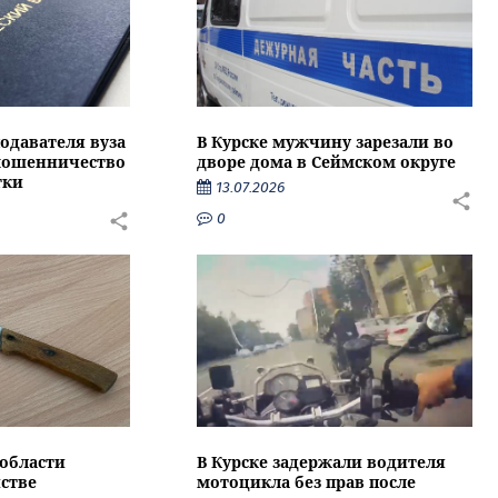
подавателя вуза
В Курске мужчину зарезали во
 мошенничество
дворе дома в Сеймском округе
тки
13.07.2026
0
области
В Курске задержали водителя
стве
мотоцикла без прав после