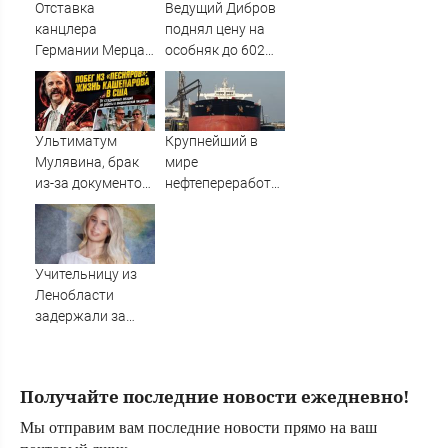
скандал — а
Отставка
Ведущий Дибров
картина уже
канцлера
поднял цену на
собрала почти
Германии Мерца:
особняк до 602
100 млн рублей
последние
млн рублей
новости на 7
августа 2026 и
прогнозы
Ультиматум
Крупнейший в
Мулявина, брак
мире
из-за документов
нефтепереработчик
и пиццерия во
нарастил закупки
Флориде: как
из России
сложилась
судьба солиста
Учительницу из
«Песняров»
Ленобласти
Анатолия
задержали за
Кашепарова ✿✔️
совращение
TVCenter.ru
четвероклассника
Получайте последние новости ежедневно!
Мы отправим вам последние новости прямо на ваш