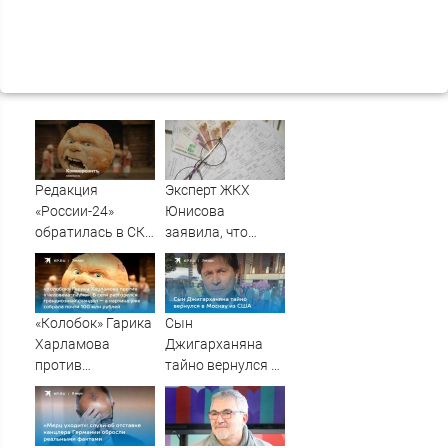
Редакция
Эксперт ЖКХ
«России-24»
Юнисова
обратилась в СКР
заявила, что
из-за травли
ремонт больше не
съемочной
будет котловым
группы «Колобка»
«Колобок» Гарика
Сын
Харламова
Джигарханяна
против
тайно вернулся в
«Человека-паука»:
Москву из США
В сети разгорелся
грандиозный