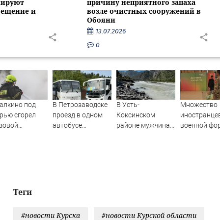
нируют
причину неприятного запаха
вещение и
возле очистных сооружений в
Обояни
13.07.2026
0
алкино под
В Петрозаводске
В Усть-
Множество
рью сгорел
проезд в одном
Коксинском
иностранце
зовой
автобусе
районе мужчина
военной фо
томобиль –
подешевеет до 40
выпал из лодки в
замечено в
ости Твери и
рублей
Катунь и пропал
Мурманске
одов Тверской
асти сегодня -
nasy.biz –
рские новости.
Теги
ости Твери.
рь новости.
#новости Курска
#новости Курской области
вос