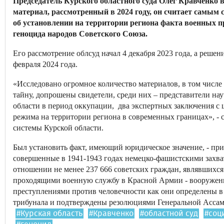
Председатель Курского областного суда Олег Кравченко в
материал, рассмотренный в 2024 году, он считает самым 
об установлении на территории региона факта военных п
геноцида народов Советского Союза.
Его рассмотрение облсуд начал 4 декабря 2023 года, а реше
февраля 2024 года.
«Исследовано огромное количество материалов, в том числ
тайну, допрошены свидетели, среди них – представители на
области в период оккупации, два экспертных заключения с
режима на территории региона в современных границах», - 
системы Курской области.
Был установить факт, имеющий юридическое значение, - пр
совершенные в 1941-1943 годах немецко-фашистскими захва
отношении не менее 237 666 советских граждан, являвшихс
проходящими военную службу в Красной Армии - вооружен
преступлениями против человечности как они определены 
трибунала и подтверждены резолюциями Генеральной Асса
#Курская область
#Кравченко
#областной суд
#соц