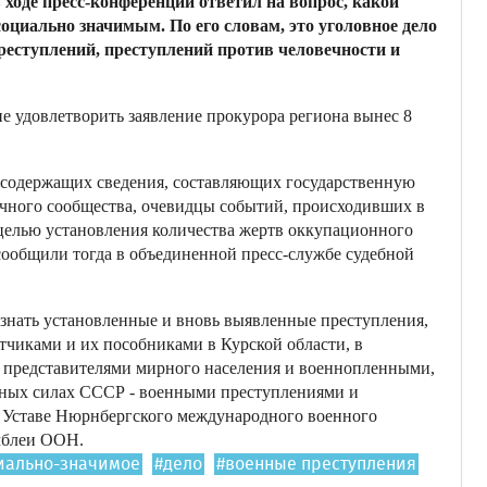
 ходе пресс-конференции ответил на вопрос, какой
социально значимым. По его словам, это уголовное дело
реступлений, преступлений против человечности и
ние удовлетворить заявление прокурора региона вынес 8
е содержащих сведения, составляющих государственную
учного сообщества, очевидцы событий, происходивших в
 целью установления количества жертв оккупационного
сообщили тогда в объединенной пресс-службе судебной
изнать установленные и вновь выявленные преступления,
тчиками и их пособниками в Курской области, в
я представителями мирного населения и военнопленными,
ных силах СССР - военными преступлениями и
в Уставе Нюрнбергского международного военного
мблеи ООН.
иально-значимое
#дело
#военные преступления