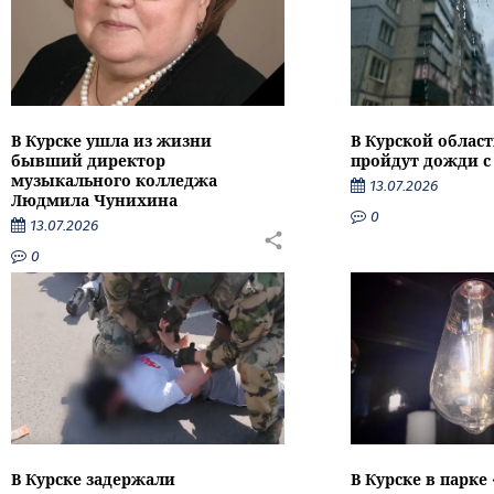
В Курске ушла из жизни
В Курской облас
бывший директор
пройдут дожди с
музыкального колледжа
13.07.2026
Людмила Чунихина
0
13.07.2026
0
В Курске задержали
В Курске в парке