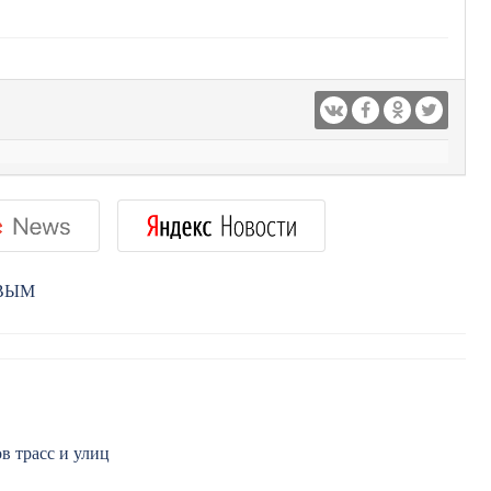
РВЫМ
в трасс и улиц