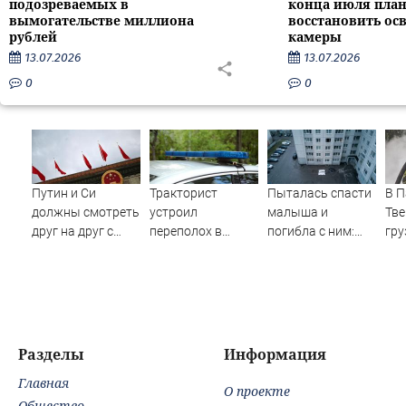
подозреваемых в
конца июля пла
вымогательстве миллиона
восстановить ос
рублей
камеры
13.07.2026
13.07.2026
0
0
Путин и Си
Тракторист
Пыталась спасти
В П
должны смотреть
устроил
малыша и
Тве
друг на друг с
переполох в
погибла с ним:
гру
подозрением:
родном поселке с
женщина
ав
Зеленский
погоней и
разбилась
Нов
поставил задачу
стрельбой
насмерть на
гор
своим
глазах у детей
обл
дипломатам
06/08/2026 –
Afa
Новости
Тве
Разделы
Информация
Нов
Главная
Тве
О проекте
Но
Общество