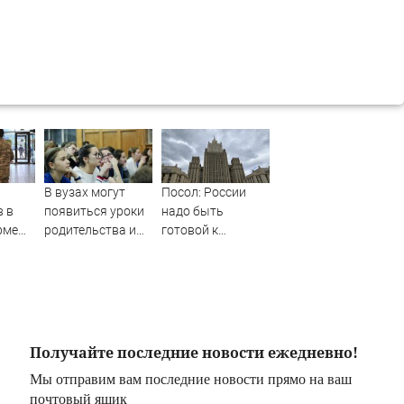
В вузах могут
Посол: России
в в
появиться уроки
надо быть
рме
родительства и
готовой к
семейной жизни
затяжным
боевым
действиям
Получайте последние новости ежедневно!
Мы отправим вам последние новости прямо на ваш
почтовый ящик