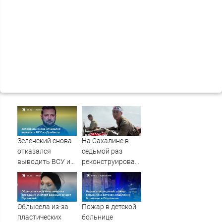
Зеленский снова
На Сахалине в
отказался
седьмой раз
выводить ВСУ из
реконструировали
Донбасса
штурм
полицейского
поста Хандаса
Облысела из-за
Пожар в детской
пластических
больнице