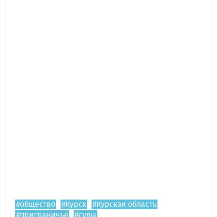
#общество
#Курск
#Курская область
#приграничье
#суды