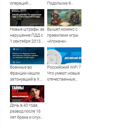
операций:
Подольска 9
Эксперт раскрыл
августа 2026
секрет Пугачевой
года: что
произошло,
спасение детей из
Новые штрафы за
Вышел комикс с
реанимации, фото
нарушение ПДД с
правилами игры
и видео,
1 сентября 2013
«Апокачи»
последние
года
новости о ЧП в
Московской
области
Военные во
Российский WiFi 7
Франции нашли
Что умеют новые
затонувший в XVI
отечественные
веке корабль: что
точки доступа
скрывало в себе
самого
судно
современного
стандарта в блоге
Дочь в 43 года,
Электроника
развод после 16
электротехника и
лет брака и слухи
приборы / /
о чужой семье:
Сделано у нас