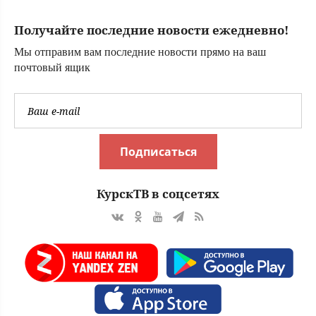
крутые повороты
в судьбе Инги
Получайте последние новости ежедневно!
Оболдиной ✿✔️
TVCenter.ru
Мы отправим вам последние новости прямо на ваш
почтовый ящик
Подписаться
КурскТВ в соцсетях