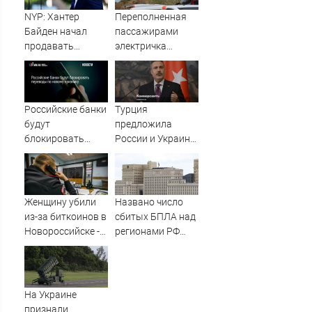
NYP: Хантер
Переполненная
Байден начал
пассажирами
продавать
электричка
собственные
столкнулась с
картины из-за
грузовым
долгов
поездом —
десятки человек
Российские банки
Турция
пострадали.
будут
предложила
Видео с места ЧП
блокировать
России и Украине
переводы по
объявить
новому признаку:
мораторий на
IVBG.ru
удары в Черном
море
Женщину убили
Названо число
из-за биткоинов в
сбитых БПЛА над
Новороссийске -
регионами РФ
Новости на
сегодня
Вести.ru
На Украине
признали