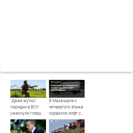
"Даже жутко":
В Махачкале с
порядки в ВСУ
четвертого этажа
ужаснули главу
сорвался лифт с
британской
пассажирами
армии