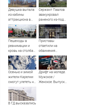
на самом
неожиданном
Девушка выпала
Сержант Павлов
направлении.
из кабины
эвакуировал
Армия
аттракциона в
раненого из-под
форсировала
российском
артиллерийского
реку. Ключевой
городе
огня ВСУ
узел обороны пал
Пешеходы в
Приставы
реанимации и
ответили на
кровь на столбах:
обвинения
всё, что известно
жительницы
о жутком ДТП
Красноярского
возле «Голубого
края,
огонька» — там
пытающейся
Осенью и зимой
Дрифт на мопеде.
сбили семь
отсудить
жители Карелии
Мужское /
человек
алименты у
смогут улететь на
Женское. Выпуск
бывшего мужа
юг России
от 31.10.2025
В ГД высказались