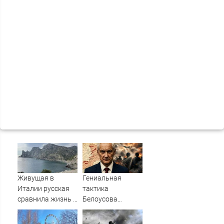
Живущая в
Гениальная
Италии русская
тактика
сравнила жизнь в
Белоусова
Европе и в Крыму
сработала:
Мощнейший удар