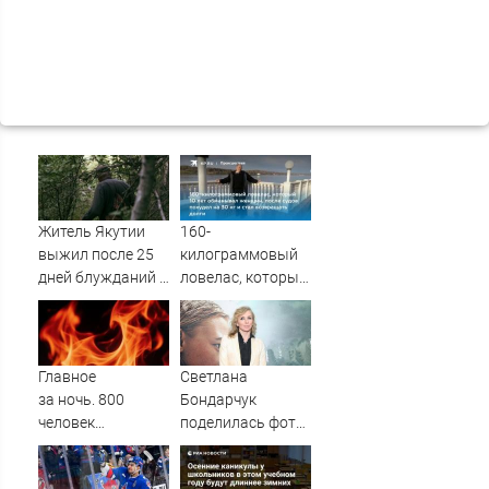
Житель Якутии
160-
выжил после 25
килограммовый
дней блужданий в
ловелас, который
тайге
10 лет
обманывал
женщин, после
судов похудел на
Главное
Светлана
30 кг и стал
за ночь. 800
Бондарчук
возвращать
человек
поделилась фото
долги
эвакуировали
из круиза вместе
после пожара на
с сыном