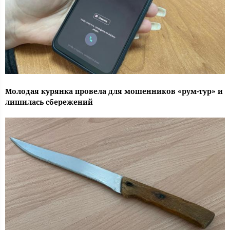
Молодая курянка провела для мошенников «рум-тур» и
лишилась сбережений