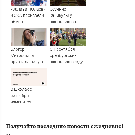
Wildberries, США
рассекретили
«Салават Юлаев»
Осенние
документы об
и СКА произвели
каникулы у
НЛО
обмен
школьников в
этом учебном
году будут
длиннее зимних
Блогер
С 1 сентября
Митрошина
оренбургских
признала вину в
школьников ждут
отмывании денег
изменения в
учебной
программе
В школах с
сентября
изменится
программа
обучения
Получайте последние новости ежедневно!