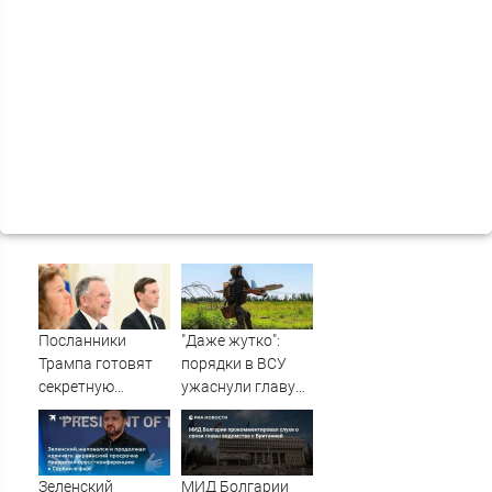
Посланники
"Даже жутко":
Трампа готовят
порядки в ВСУ
секретную
ужаснули главу
миссию в Москву
британской
и Киев
армии
Зеленский
МИД Болгарии