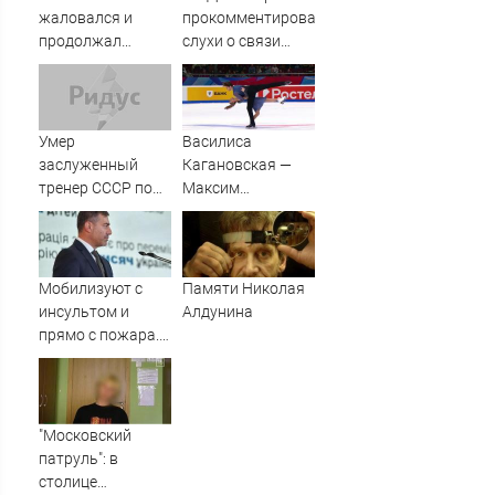
жаловался и
прокомментировал
продолжал
слухи о связи
клянчить:
главы ведомства
украинский
с Британией
просрочка
превратил пресс-
Умер
Василиса
конференцию в
заслуженный
Кагановская —
Сербии в фарс
тренер СССР по
Максим
спортивной
Некрасов. Танцы
гимнастике
на льду.
Леонид
Произвольный
Выдрицкий
танец. Санкт-
Мобилизуют с
Памяти Николая
Петербург. Гран-
инсультом и
Алдунина
при России
прямо с пожара.
по фигурному
Омбудсмен
катанию 2024/25
Украины – против
людоловов из
ТЦК
"Московский
патруль": в
столице