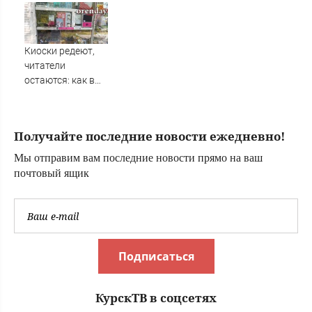
японцев
оказалась в
русофобскими
упадке из-за
заклинаниями
отсутствия
туристов из РФ
Киоски редеют,
читатели
остаются: как в
Оренбурге
исчезает газетная
розница
Получайте последние новости ежедневно!
Мы отправим вам последние новости прямо на ваш
почтовый ящик
Подписаться
КурскТВ в соцсетях