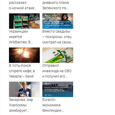
рассказал
дневного плана
о ночной атаке
Зеленского по
БПЛА
принуждению к
на Рязанскую
миру: как
область —
ответила Россия,
Новости за
полный разбор
Украинцам
Вместо свадьбы
09.08.2026
провала
икается
– похороны: отец
операции
Wildberries: В
смотрел на свою
Украины от
супермаркетах
мертвую 16-
военкора Коца
начали пустеть
летнюю дочь и не
полки » PolitCentr-
мог сдержать
NEWS
слезы
В Усть-Коксе
Отправил
сгорело кафе, в
инвалида на СВО
Чемале – баня
и получил его
«посмертные»
выплаты адвокат
из Черепаново
Захарова: мэр
Euractiv:
Хиросимы
экономика
зомбирует
Финляндии