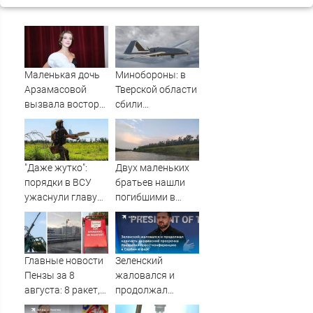
Маленькая дочь
Минобороны: в
Арзамасовой
Тверской области
вызвала восторг
сбили
поклонников
беспилотники
актрисы
"Даже жутко":
Двух маленьких
порядки в ВСУ
братьев нашли
ужаснули главу
погибшими в
британской
Дагестане
армии
Главные новости
Зеленский
Пензы за 8
жаловался и
августа: 8 ракет,
продолжал
похолодание,
клянчить: