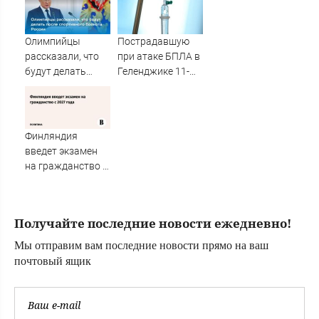
исчезновение
украинский
АИ-95
просрочка
превратил пресс-
Олимпийцы
Пострадавшую
конференцию в
рассказали, что
при атаке БПЛА в
Сербии в фарс
будут делать
Геленджике 11-
после
летнюю девочку
спортивного
ввели в кому
бойкота России
Финляндия
введет экзамен
на гражданство с
2027 года
Получайте последние новости ежедневно!
Мы отправим вам последние новости прямо на ваш
почтовый ящик