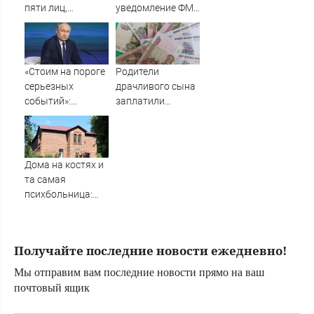
пяти лиц,
уведомление ФМС
связанных с ОПК
о депортации из
России
России
«Стоим на пороге
Родители
серьезных
драчливого сына
событий»:
заплатили
Дандыкин
пострадавшему
рассказал, чего
компенсацию в
ждать после
Карелии
звонка Путина
Дома на костях и
комдиву ВДВ
та самая
психбольница:
как выглядит
деревня Ляхово в
Нижнем
Получайте последние новости ежедневно!
Новгороде —
фоторепортаж
Мы отправим вам последние новости прямо на ваш
почтовый ящик