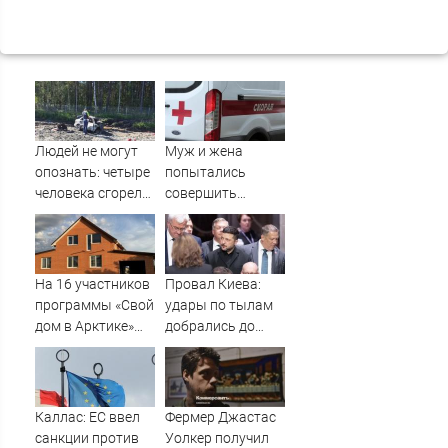
Людей не могут
Муж и жена
опознать: четыре
попытались
человека сгорели
совершить
заживо в
суицид,
страшном ДТП на
предупредив
трассе
оперативные
07/08/2026 –
службы
На 16 участников
Провал Киева:
Новости
программы «Свой
удары по тылам
дом в Арктике»
добрались до
подали в суд
Зеленского
быстрее, чем до
России
Каллас: ЕС ввел
Фермер Джастас
санкции против
Уолкер получил