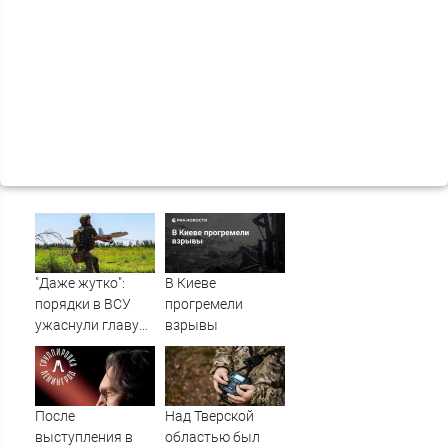
"Даже жутко":
В Киеве
порядки в ВСУ
прогремели
ужаснули главу
взрывы
британской
армии
После
Над Тверской
выступления в
областью был