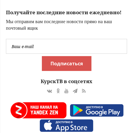
Аверин к 50 годам
остался без
Получайте последние новости ежедневно!
официального
брака и детей ✿✔️
Мы отправим вам последние новости прямо на ваш
TVCenter.ru
почтовый ящик
Подписаться
КурскТВ в соцсетях