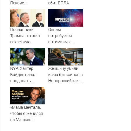
Пскове
сбит БПЛА
группировка
«Ленинград»
отменила
концерты в
Посланники
Овнам
Якутске и
Трампа готовят
потребуется
Саранске
секретную
оптимизм, а
миссию в Москву
Водолеям –
и Киев
настойчивость:
гороскоп на
воскресенье, 9
NYP: Хантер
Женщину убили
августа
Байден начал
из-за биткоинов в
продавать
Новороссийске -
собственные
Новости на
картины из-за
Вести.ru
долгов
«Мама мечтала,
чтобы я женился
на Машке»:
почему Максим