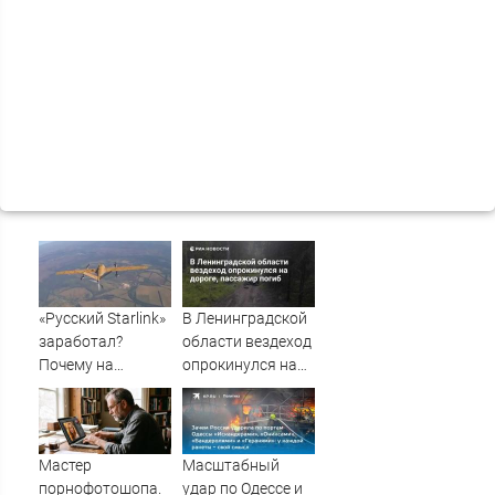
«Русский Starlink»
В Ленинградской
заработал?
области вездеход
Почему на
опрокинулся на
Украине кратно
дороге, пассажир
увеличилась
погиб
точность
попаданий по
Мастер
Масштабный
объектам ВСУ
порнофотошопа.
удар по Одессе и