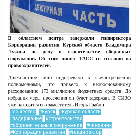
В областном центре задержали гендиректора
Корпорации развития Курской области Владимира
Лукина по делу о строительстве оборонных
сооружений. Об этом пишет ТАСС со ссылкой на
правоохранителей
.
Должностное лицо подозревают в злоупотреблении
полномочиями, что привело к необоснованному
расходованию 173 миллионов бюджетных средств. До
избрания меры пресечения он будет задержан. В СИЗО
уже находится его заместитель Игорь Грабин.
#общество
#Курск
#Курская область
#задержание
#строительство
#оборонительные сооружения
#чиновник
#Корпорация развития
#гендиректор