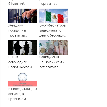
61-летний
портам на
мужчина
Украине:
смастерил
Последние
порнооткрытку и
новости,
в итоге пойдёт
подробности об
Женщину
Экс-губернатора
под суд
ударах России 9
посадили в
задержали по
августа 2026 года
тюрьму за
делу о бесследной
необычное имя
пропаже 43
сына
студентов
ВС РФ
Завклубом в
освободили
Башкирии семь
Васютинское и
лет платила
Торецкое в ДНР -
зарплату мужу-
Новости на
прогульщику
Вести.ru
В понедельник, 10
августа, в
Целинском
районе локальное