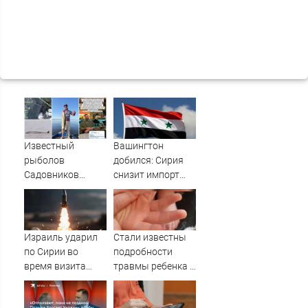
Известный
Вашингтон
рыболов
добился: Сирия
Садовников
снизит импорт
пропал на Волге
нефти из РФ
во время шторма
Израиль ударил
Стали известны
по Сирии во
подробности
время визита
травмы ребенка в
главы МИД
детсаду
Турции