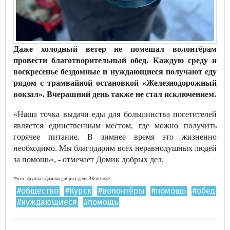
Даже холодный ветер не помешал волонтёрам
провести благотворительный обед. Каждую среду и
воскресенье бездомные и нуждающиеся получают еду
рядом с трамвайной остановкой «Железнодорожный
вокзал». Вчерашний день также не стал исключением.
«Наша точка выдачи еды для большинства посетителей
является единственным местом, где можно получить
горячее питание. В зимнее время это жизненно
необходимо. Мы благодарим всех неравнодушных людей
за помощь», - отмечает Домик добрых дел.
Фото: группа «Домика добрых дел» ВКонтакте
#общество
#Курск
#волонтёры
#помощь
#обед
#нуждающиеся
#помощь