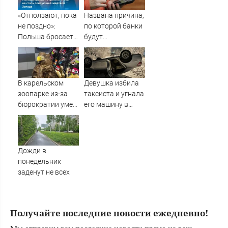
«Отползают, пока
Названа причина,
не поздно»:
по которой банки
Польша бросает
будут
Украину, чтобы не
блокировать
стать следующей
переводы
жертвой Запада
В карельском
Девушка избила
зоопарке из-за
таксиста и угнала
бюрократии умер
его машину в
раненый
Якутии
краснокнижный
орлан (ВИДЕО)
Дожди в
понедельник
заденут не всех
Получайте последние новости ежедневно!