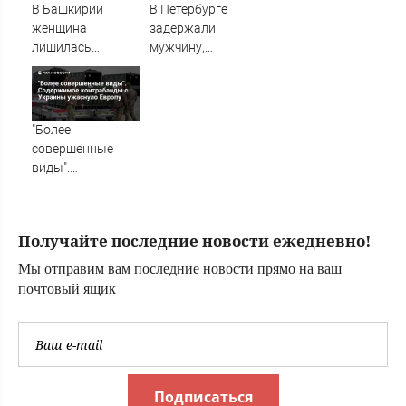
В Башкирии
В Петербурге
женщина
задержали
лишилась
мужчину,
квартиры и
ударившего
сбережений из-за
соседа палкой по
криптомошенников
голове
"Более
совершенные
виды".
Содержимое
контрабанды с
Украины
Получайте последние новости ежедневно!
ужаснуло Европу
Мы отправим вам последние новости прямо на ваш
почтовый ящик
Подписаться