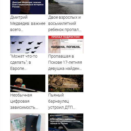
Дмитрий
Двое взрослых и
Медведев: важнее
восьмилетний
всего
ребенок пропали
национальные
во время сплава
интересы России
по реке
08/08/2026 –
Новости
"Может что-то
Пропавшая в
сделать": в
Пскове 17-летняя
Европе
девушка найдена
высказались о
мертвой
нападении
России
Необычная
Пьяный
цифровая
барнаулец
зависимость
устроил ДТП
"накрыла"
ночью в
россиян
Шебалино