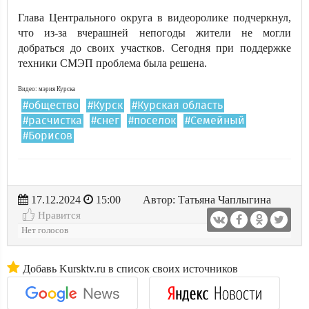
Глава Центрального округа в видеоролике подчеркнул,
что из-за вчерашней непогоды жители не могли
добраться до своих участков. Сегодня при поддержке
техники СМЭП проблема была решена.
Видео: мэрия Курска
#общество
#Курск
#Курская область
#расчистка
#снег
#поселок
#Семейный
#Борисов
17.12.2024
15:00
Автор: Татьяна Чаплыгина
Нравится
Нет голосов
Добавь Kursktv.ru в список своих источников