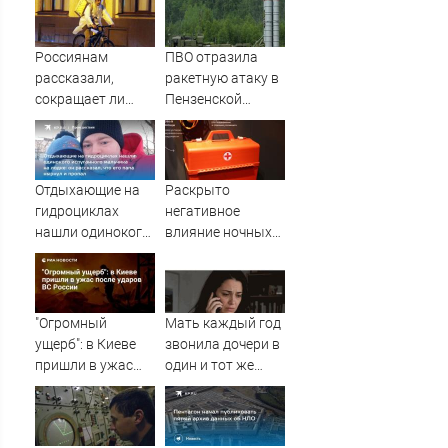
Россиянам
ПВО отразила
рассказали,
ракетную атаку в
сокращает ли
Пензенской
жизнь ночная
области
работа
Отдыхающие на
Раскрыто
гидроциклах
негативное
нашли одинокого
влияние ночных
испуганного
смен на организм
мальчика на
человека
лодке: он
рассказал, что его
"Огромный
Мать каждый год
папа нырнул и
ущерб": в Киеве
звонила дочери в
пропал
пришли в ужас
один и тот же
после ударов ВС
день и молчала —
России
причина
раскрылась