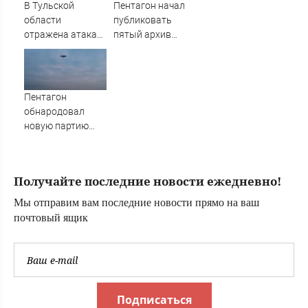
слишком поздно:
В Тульской
Пентагон начал
история одной
области
публиковать
семьи
отражена атака
пятый архив
БПЛА ВСУ
данных об НЛО
Пентагон
обнародовал
новую партию
материалов об
НЛО - Новости на
Вести.ru
Получайте последние новости ежедневно!
Мы отправим вам последние новости прямо на ваш
почтовый ящик
Подписаться