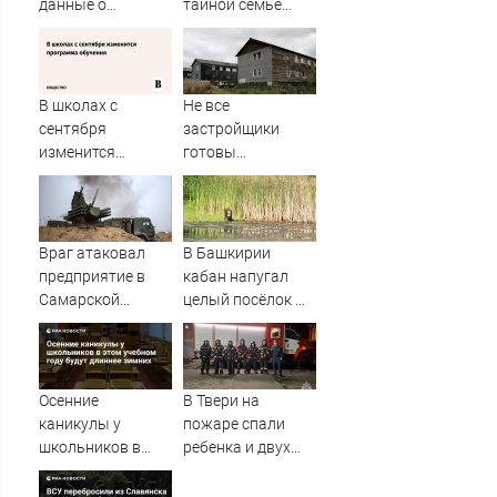
данные о
тайной семье
появлении НЛО
бизнесмена
на Ближнем
Востоке
В школах с
Не все
сентября
застройщики
изменится
готовы
программа
участвовать в
обучения
расселении
«авариек» в
Мурманске
Враг атаковал
В Башкирии
предприятие в
кабан напугал
Самарской
целый посёлок —
области
жители в панике
Осенние
В Твери на
каникулы у
пожаре спали
школьников в
ребенка и двух
этом учебном
взрослых –
году будут
Новости Твери и