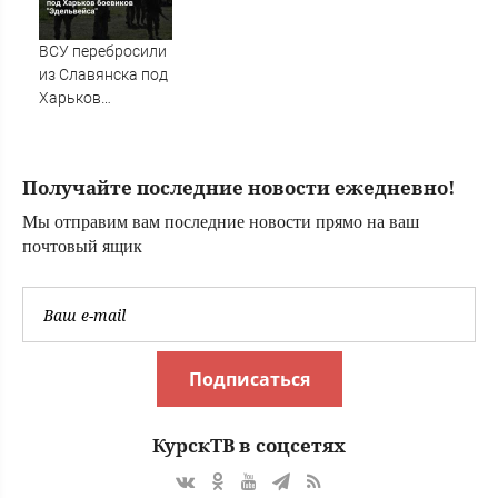
длиннее зимних
городов Тверской
области сегодня -
ВСУ перебросили
Afanasy.biz –
из Славянска под
Тверские новости.
Харьков
Новости Твери.
боевиков
Тверь новости.
"Эдельвейса"
Новост
Получайте последние новости ежедневно!
Мы отправим вам последние новости прямо на ваш
почтовый ящик
Подписаться
КурскТВ в соцсетях