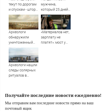
текут по дорогам
мужчина,
и спускам - шторм
который 25 дней
«нарезал задач»
блуждал по тайге
горожанам и
(ФОТО)
службам
Сызрани
Археологи
«Материалов нет,
обнаружили
зарплату не
уничтоженный
платят»: мост у
эскадрой
Телецентра не
Нельсона
сдадут к 1
легендарный
сентября — что
датский корабль
происходит на
Археологи нашли
объекте
следы солярных
ритуалов в
древних ямах
близ
Стоунхенджа
Получайте последние новости ежедневно!
Мы отправим вам последние новости прямо на ваш
почтовый ящик