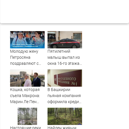
Молодую жену
Пятилетний
Петросяна
малыш выпал из
поздравляют с
окна 16-го этажа
беременностью
в Казани
Кошка, которая
В Башкирии
съела Макрона:
пьяная компания
Марин Ле Пен
оформила кредит
готова стать
на знакомого
президентом
Франции. Что это
даст России
Настоящие реки
Найден живым