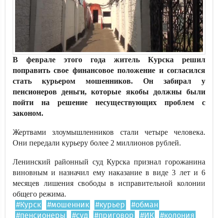
В феврале этого года житель Курска решил
поправить свое финансовое положение и согласился
стать курьером мошенников. Он забирал у
пенсионеров деньги, которые якобы должны были
пойти на решение несуществующих проблем с
законом.
Жертвами злоумышленников стали четыре человека.
Они передали курьеру более 2 миллионов рублей.
Ленинский районный суд Курска признал горожанина
виновным и назначил ему наказание в виде 3 лет и 6
месяцев лишения свободы в исправительной колонии
общего режима.
#Курск
#мошенник
#курьер
#обман
#пенсионеры
#суд
#приговор
#ИК
#колония