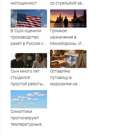
мотоциклист
со стрельбой за
пьяным
водителем
трактора
В США оценили
Громкое
производство
назначение в
ракет в России с
Минобороны. И
производством
плохая новость
"Пэтриотов"
для ВСУ: Этот
генерал уже
дошёл до Киева. И
Сын много лет
Оставляю
освобождал
стыдился
пуговицу в
Курщину
простой работы
морозилке на
отца, пока не
даче перед
узнал, ради чего
отъездом:
тот отказался от
сначала соседи
карьеры -
смеялась, а
Синоптики
история одной
потом начали
прогнозируют
семьи
повторять
температурные
качели в