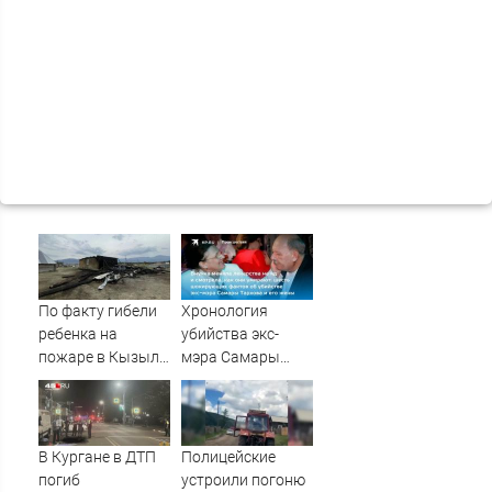
По факту гибели
Хронология
ребенка на
убийства экс-
пожаре в Кызыл-
мэра Самары
Таше возбуждено
Виктора Тархова
уголовное дело
и его жены: шесть
шокирующих
фактов, новые
В Кургане в ДТП
Полицейские
подробности
погиб
устроили погоню