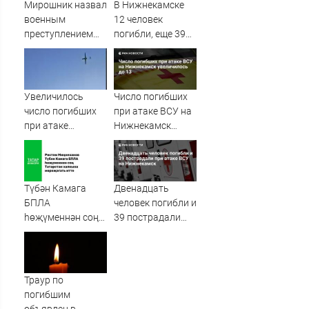
Мирошник назвал
В Нижнекамске
военным
12 человек
преступлением
погибли, еще 39
атаку дронов ВСУ
пострадали при
на Нижнекамск
атаке БПЛА
Увеличилось
Число погибших
число погибших
при атаке ВСУ на
при атаке
Нижнекамск
беспилотников:
увеличилось до
среди них есть
13
ребенок
Түбән Камага
Двенадцать
БПЛА
человек погибли и
һөҗүменнән соң
39 пострадали
Рөстәм
при атаке ВСУ на
Миңнеханов
Нижнекамск
Татарстан
халкына
Траур по
мөрәҗәгать итте
погибшим