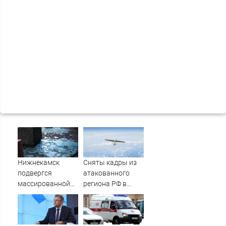
Нижнекамск
Сняты кадры из
подвергся
атакованного
массированной
региона РФ в
атаке БПЛА, есть
1200 км от
погибшие
границы