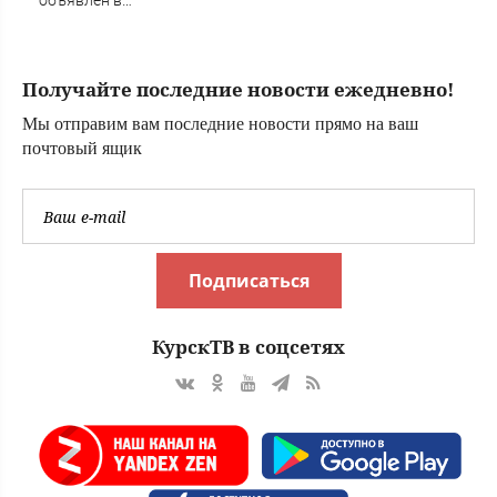
объявлен в
Татарстане после
атак ВСУ -
Новости на
Получайте последние новости ежедневно!
Вести.ru
Мы отправим вам последние новости прямо на ваш
почтовый ящик
Подписаться
КурскТВ в соцсетях