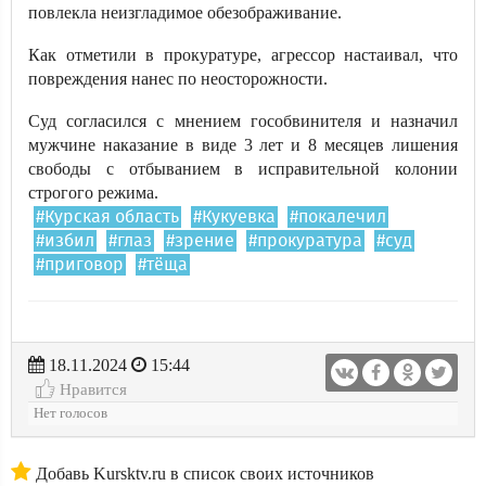
повлекла неизгладимое обезображивание.
Как отметили в прокуратуре, агрессор настаивал, что
повреждения нанес по неосторожности.
Суд согласился с мнением гособвинителя и назначил
мужчине наказание в виде 3 лет и 8 месяцев лишения
свободы с отбыванием в исправительной колонии
строгого режима.
#Курская область
#Кукуевка
#покалечил
#избил
#глаз
#зрение
#прокуратура
#суд
#приговор
#тёща
18.11.2024
15:44
Нравится
Нет голосов
Добавь Kursktv.ru в список своих источников