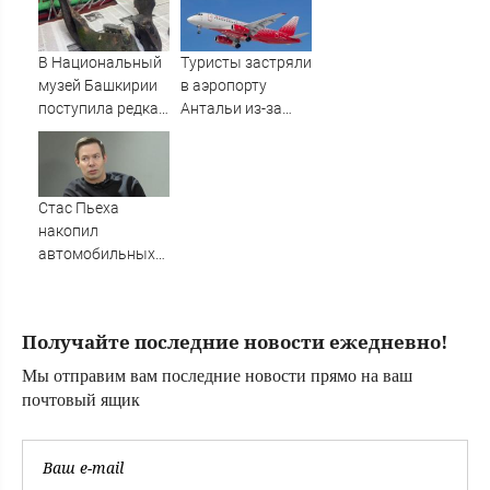
прогуливал
заседания
Заксобрания
В Национальный
Туристы застряли
музей Башкирии
в аэропорту
поступила редкая
Антальи из-за
находка
сбоев в
ледникового
расписании
периода
рейсов
Стас Пьеха
накопил
автомобильных
штрафов
Получайте последние новости ежедневно!
Мы отправим вам последние новости прямо на ваш
почтовый ящик