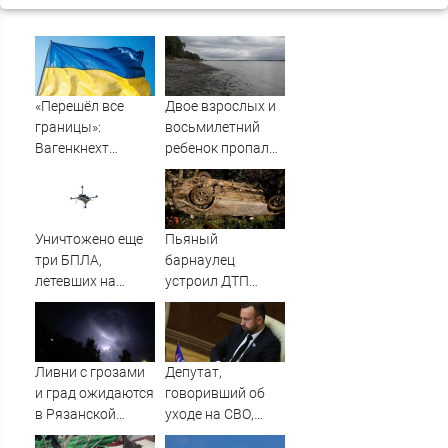
«Перешёл все
Двое взрослых и
границы»:
восьмилетний
Вагенкнехт
ребенок пропали
жёстко ответила
во время сплава
послу Украины
по реке
08/08/2026 –
Новости
Уничтожено еще
Пьяный
три БПЛА,
барнаулец
летевших на
устроил ДТП
Москву
ночью в
Шебалино
Ливни с грозами
Депутат,
и град ожидаются
говоривший об
в Рязанской
уходе на СВО,
области — МЧС
полгода