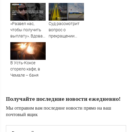
Украины от
БПЛА-опасность
японцев
военкора Коца
русофобскими
заклинаниями
«Развел нас,
Суд рассмотрит
чтобы получить
вопрос о
выплату». Вдова
прекращении
бойца случайно
дела о
узнала, что их
банкротстве
брак расторгли в
«Трансаэро»
суде
В Усть-Коксе
сгорело кафе, в
Чемале – баня
Получайте последние новости ежедневно!
Мы отправим вам последние новости прямо на ваш
почтовый ящик