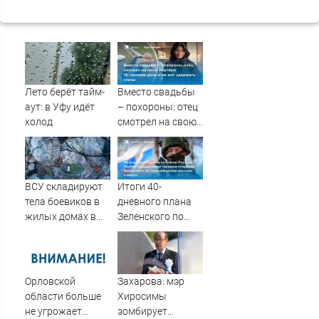
Лето берёт тайм-
Вместо свадьбы
аут: в Уфу идёт
– похороны: отец
холод
смотрел на свою
мертвую 16-
летнюю дочь и не
мог сдержать
слезы
ВСУ складируют
Итоги 40-
тела боевиков в
дневного плана
жилых домах в
Зеленского по
Сумской области
принуждению к
миру: как
ответила Россия,
полный разбор
Орловской
Захарова: мэр
провала
области больше
Хиросимы
операции
не угрожает
зомбирует