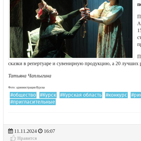
п
П
А
1
с
п
П
сказки в репертуаре и сувенирную продукцию, а 20 лучших р
Татьяна Чаплыгина
Фото: администрация Курска
#общество
#Курск
#Курская область
#конкурс
#ри
#пригласительные
11.11.2024
16:07
Нравится