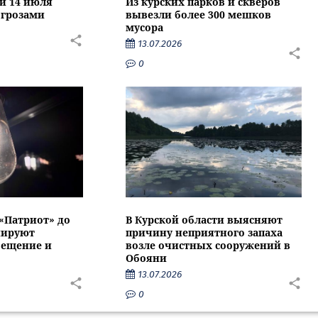
ти 14 июля
Из курских парков и скверов
 грозами
вывезли более 300 мешков
мусора
13.07.2026
0
 «Патриот» до
В Курской области выясняют
нируют
причину неприятного запаха
вещение и
возле очистных сооружений в
Обояни
13.07.2026
0