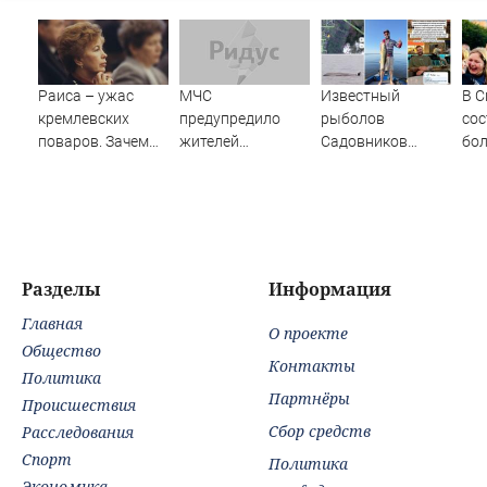
Раиса – ужас
МЧС
Известный
В С
кремлевских
предупредило
рыболов
сос
поваров. Зачем
жителей
Садовников
бо
жена Горбачева
Подмосковья об
пропал на Волге
пат
требовала пять
угрозе атаки
во время шторма
кон
видов каши
дронов
уча
каждое утро?
эст
Фо
«Р
Разделы
Информация
Главная
О проекте
Общество
Контакты
Политика
Партнёры
Происшествия
Сбор средств
Расследования
Спорт
Политика
Экономика