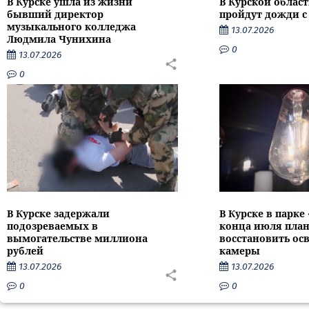
В Курске ушла из жизни
В Курской облас
бывший директор
пройдут дожди с
музыкального колледжа
13.07.2026
Людмила Чунихина
0
13.07.2026
0
В Курске задержали
В Курске в парке
подозреваемых в
конца июля пла
вымогательстве миллиона
восстановить ос
рублей
камеры
13.07.2026
13.07.2026
0
0