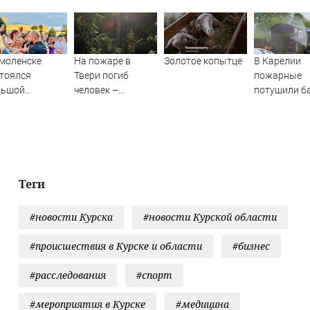
моленске
На пожаре в
Золотое копытце
В Карелии
тоялся
Твери погиб
пожарные
льшой
человек –
потушили б
риотический
Новости Твери и
за 17 минут
церт с
городов Тверской
(ФОТО)
стием звёзд
области сегодня -
рады.
Afanasy.biz –
торепортаж
Тверские новости.
П»
Новости Твери.
Теги
Тверь новости.
Новости. Новости
#новости Курска
#новости Курской области
сегод
#происшествия в Курске и области
#бизнес
#расследования
#спорт
#мероприятия в Курске
#медицина