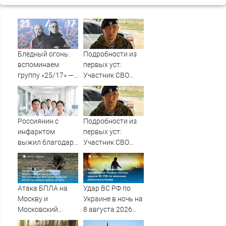
Бледный огонь:
Подробности из
вспоминаем
первых уст:
группу «25/17» —
Участник СВО
великую и (часто)
рассказал, что
ужасную
спасло его в
схватке с
медведем
Россиянин с
Подробности из
инфарктом
первых уст:
выжил благодаря
Участник СВО
приложению в
рассказал, что
Шанхае
спасло его в
схватке с
медведем
Атака БПЛА на
Удар ВС РФ по
Москву и
Украине в ночь на
Московский
8 августа 2026
регион с 1 по 8
года: список