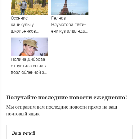
августа 2026
пораженных
года: карта
целей в Киеве,
ударов,
удар по Fire Point
Осенние
Гөлназ
последние
с ракетами
каникулы у
Нәүмәтова: “Әти-
новости об
"Фламинго"
школьников
әни күз алдында
отражении
будут длиннее
батып үлә яздым”
беспилотников
зимних
ВСУ
Полина Диброва
отпустила сына к
возлюбленной за
границу
Получайте последние новости ежедневно!
Мы отправим вам последние новости прямо на ваш
почтовый ящик